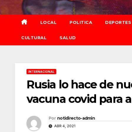
Saltar
al
contenido
LOCAL
POLITICA
DEPORTES
CULTURAL
SALUD
INTERNACIONAL
Rusia lo hace de nu
vacuna covid para 
Por
notidirecto-admin
ABR 4, 2021