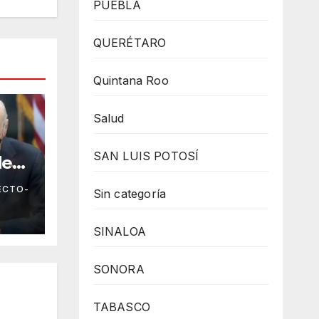
PUEBLA
QUERÉTARO
Quintana Roo
Salud
SAN LUIS POTOSÍ
de
ECTO-
Sin categoría
s en
la
SINALOA
SONORA
TABASCO