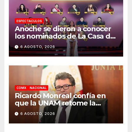
ESPECTACULOS
Anoche se dieron a conocer
los nominados de La Casa de
los Famosos México 2026 en
6 AGOSTO, 2026
la segunda semana
CDMX
NACIONAL
Ricardo Monreal confía en
que la UNAM retome la
normalidad e inicie el
6 AGOSTO, 2026
semestre mediante el
diálogo