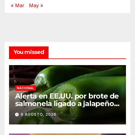
« Mar
May »
You missed
NACIONAL
Alerta en EE.UU. por brote de
salmonela ligado a jalapeños
mexicanos; reportan 345
6 AGOSTO, 2026
casos