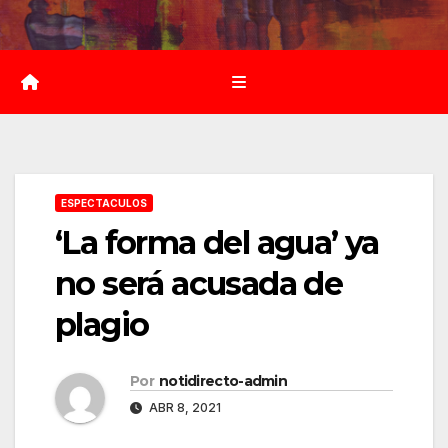
Saltar
al
contenido
ESPECTACULOS
‘La forma del agua’ ya
no será acusada de
plagio
Por
notidirecto-admin
ABR 8, 2021