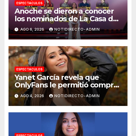
ESPECTACULOS
Anoche se dieron a conocer
los nominados de La Casa de
los Famosos México 2026 en
AGO 6, 2026
NOTIDIRECTO-ADMIN
la segunda semana
ESPECTACULOS
Yanet García revela que
OnlyFans le permitió comprar
un departamento en
AGO 4, 2026
NOTIDIRECTO-ADMIN
Manhattan
ESPECTACULOS