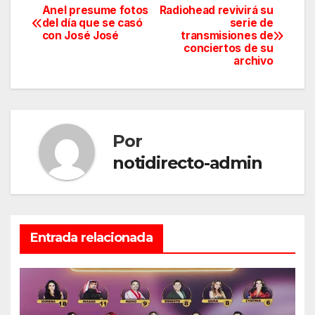
Anel presume fotos
Radiohead revivirá su
Navegación
del día que se casó
serie de
con José José
transmisiones de
de
conciertos de su
archivo
entradas
Por
notidirecto-admin
Entrada relacionada