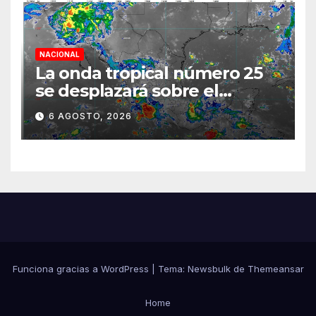
NACIONAL
La onda tropical número 25
se desplazará sobre el
sureste mexicano
6 AGOSTO, 2026
Funciona gracias a WordPress
|
Tema:
Newsbulk
de
Themeansar
Home