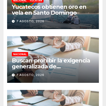
NACIONAL
YUCATÁN
Yucatecos obtienen oro en
vela en Santo Domingo
7 AGOSTO, 2026
NACIONAL
Buscan prohibir la exigencia
generalizada de
antecedentes penales para
7 AGOSTO, 2026
obtener empleo en México