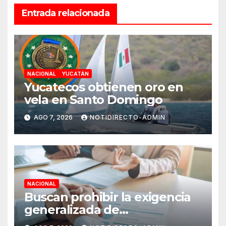
Entrada relacionada
NACIONAL
YUCATÁN
Yucatecos obtienen oro en
vela en Santo Domingo
AGO 7, 2026
NOTIDIRECTO-ADMIN
NACIONAL
Buscan prohibir la exigencia
generalizada de
antecedentes penales para