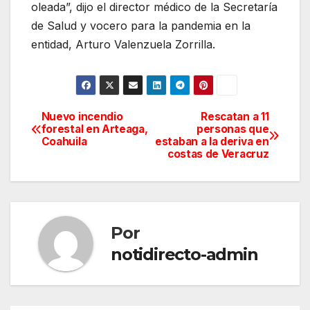
oleada”, dijo el director médico de la Secretaría
de Salud y vocero para la pandemia en la
entidad, Arturo Valenzuela Zorrilla.
Nuevo incendio
Rescatan a 11
Navegación
forestal en Arteaga,
personas que
Coahuila
estaban a la deriva en
de
costas de Veracruz
entradas
Por
notidirecto-admin