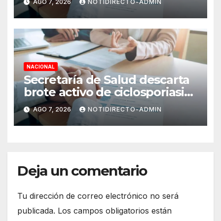
AGO 7, 2026
NOTIDIRECTO-ADMIN
obtener empleo en México
NACIONAL
Secretaría de Salud descarta
brote activo de ciclosporiasis
en México y pide tranquilidad
AGO 7, 2026
NOTIDIRECTO-ADMIN
a la población
Deja un comentario
Tu dirección de correo electrónico no será
publicada.
Los campos obligatorios están