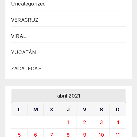
Uncategorized
VERACRUZ
VIRAL
YUCATÁN
ZACATECAS
abril 2021
L
M
X
J
V
S
D
1
2
3
4
5
6
7
8
9
10
11