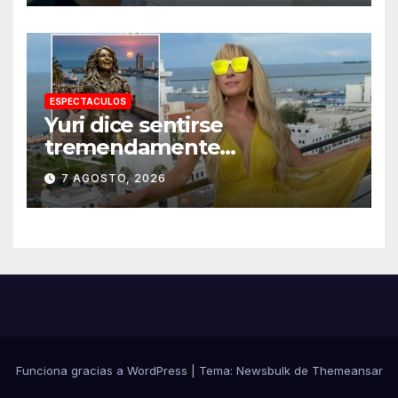
ESPECTACULOS
Yuri dice sentirse
tremendamente
emocionada sobre su estatua
7 AGOSTO, 2026
que le harán en Veracruz
Funciona gracias a WordPress
|
Tema:
Newsbulk
de
Themeansar