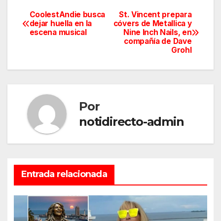
CoolestAndie busca
St. Vincent prepara
Navegación
dejar huella en la
cóvers de Metallica y
escena musical
Nine Inch Nails, en
de
compañía de Dave
Grohl
entradas
Por
notidirecto-admin
Entrada relacionada