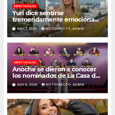
ESPECTACULOS
Yuri dice sentirse
tremendamente emocionada
sobre su estatua que le harán
AGO 7, 2026
NOTIDIRECTO-ADMIN
en Veracruz
ESPECTACULOS
Anoche se dieron a conocer
los nominados de La Casa de
los Famosos México 2026 en
AGO 6, 2026
NOTIDIRECTO-ADMIN
la segunda semana