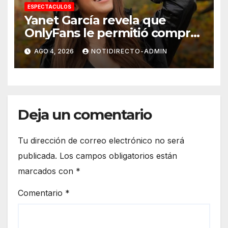
ESPECTACULOS
Yanet García revela que
OnlyFans le permitió comprar
un departamento en
AGO 4, 2026
NOTIDIRECTO-ADMIN
Manhattan
Deja un comentario
Tu dirección de correo electrónico no será
publicada.
Los campos obligatorios están
marcados con
*
Comentario
*