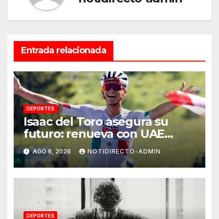
Entrada relacionada
DEPORTES
Isaac del Toro asegura su
futuro: renueva con UAE
Team Emirates hasta 2031
AGO 6, 2026
NOTIDIRECTO-ADMIN
DEPORTES