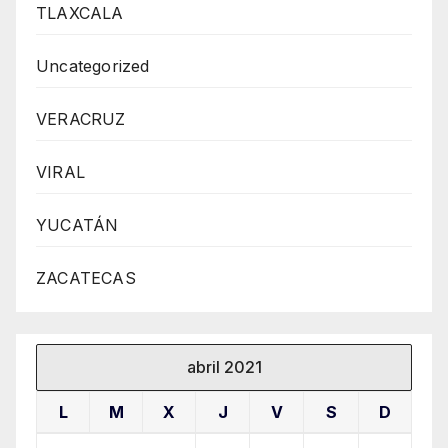
TLAXCALA
Uncategorized
VERACRUZ
VIRAL
YUCATÁN
ZACATECAS
abril 2021
L
M
X
J
V
S
D