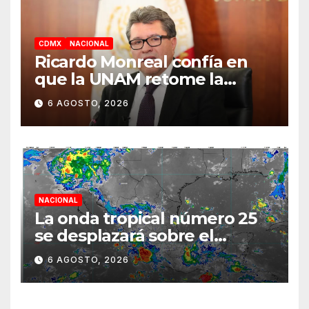
CDMX
NACIONAL
Ricardo Monreal confía en
que la UNAM retome la
normalidad e inicie el
6 AGOSTO, 2026
semestre mediante el
diálogo
NACIONAL
La onda tropical número 25
se desplazará sobre el
sureste mexicano
6 AGOSTO, 2026