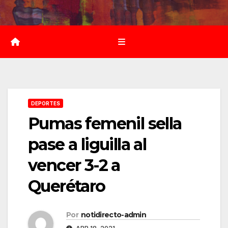
Saltar
al
contenido
DEPORTES
Pumas femenil sella
pase a liguilla al
vencer 3-2 a
Querétaro
Por
notidirecto-admin