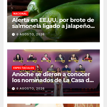
NACIONAL
Alerta en EE.UU. por brote de
salmonela ligado a jalapeños
mexicanos; reportan 345
6 AGOSTO, 2026
casos
ESPECTACULOS
Anoche se dieron a conocer
los nominados de La Casa de
los Famosos México 2026 en
6 AGOSTO, 2026
la segunda semana