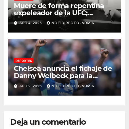
Muere de forma repentina
expeleador de la UFC;
investigan las causas
AGO 4, 2026
NOTIDIRECTO-ADMIN
DEPORTES
Chelsea anuncia el fichaje de
Danny Welbeck para la
próxima temporada de
AGO 2, 2026
NOTIDIRECTO-ADMIN
Premier League
Deja un comentario