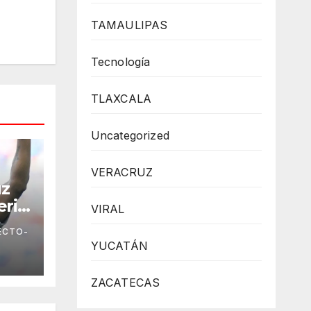
TAMAULIPAS
Tecnología
TLAXCALA
Uncategorized
VERACRUZ
uz
erio
VIRAL
ECTO-
YUCATÁN
s
ZACATECAS