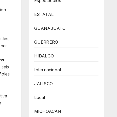
Espectaculos
n
ción
ESTATAL
GUANAJUATO
stas,
GUERRERO
ones
HIDALGO
as
 seis
Internacional
ñoles
JALISCO
tiva
Local
e
MICHOACÁN