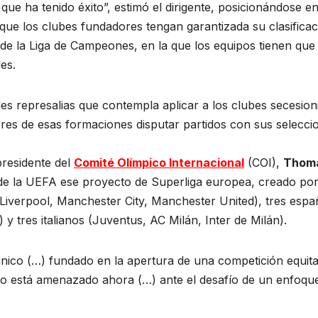
e ha tenido éxito”, estimó el dirigente, posicionándose e
 que los clubes fundadores tengan garantizada su clasifica
 de la Liga de Campeones, en la que los equipos tienen que
les.
es represalias que contempla aplicar a los clubes secesioni
adores de esas formaciones disputar partidos con sus selecci
presidente del
Comité Olímpico Internacional
(COI),
Thom
 de la UEFA ese proyecto de Superliga europea, creado por
 Liverpool, Manchester City, Manchester United), tres espa
 y tres italianos (Juventus, AC Milán, Inter de Milán).
ico (…) fundado en la apertura de una competición equita
elo está amenazado ahora (…) ante el desafío de un enfoqu
.