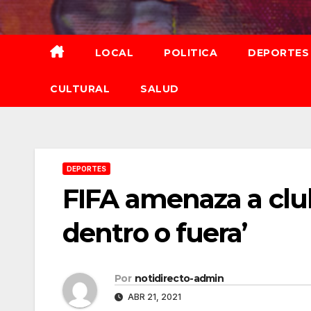
Saltar
al
contenido
LOCAL
POLITICA
DEPORTES
CULTURAL
SALUD
DEPORTES
FIFA amenaza a club
dentro o fuera’
Por
notidirecto-admin
ABR 21, 2021