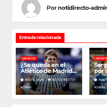
Por
notidirecto-admi
Entrada relacionada
DEPORTES
DEPORT
¿Se queda en el
Serg
Atlético de Madrid?
por 
‘Cholo’ Simeone
Gala
AGO 8, 2026
NOTIDIRECTO-
AGO 
responde
agen
contundente sobre
202
ADMIN
ADMIN
el futuro de Julián
Álvarez