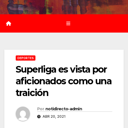
Saltar
al
contenido
DEPORTES
Superliga es vista por
aficionados como una
traición
Por
notidirecto-admin
ABR 20, 2021