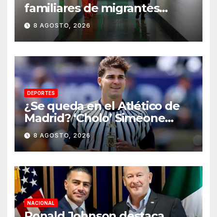
familiares de migrantes
detenidos en Estados Unidos;
8 AGOSTO, 2026
prometen liberarlos
DEPORTES
¿Se queda en el Atlético de
Madrid? ‘Cholo’ Simeone
responde contundente sobre
8 AGOSTO, 2026
el futuro de Julián Álvarez
NACIONAL
Ronald Johnson destaca