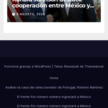
cooperación entre México y
EU para la seguridad en
8 AGOSTO, 2026
región aguacatera de
Michoacán
Funciona gracias a WordPress
|
Tema:
Newsbulk
de
Themeansar
Home
Asaltan la casa del seleccionador de Portugal, Roberto Martínez
El frente frío número número ingresará a México
El frente frío número número ingresará a México