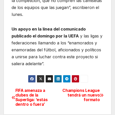
la competición, que no compren las camisetas
de los equipos que las juegan”, escribieron el
lunes.
Un apoyo en la línea del comunicado
publicado el domingo por la UEFA
y las ligas y
federaciones llamando a los “enamorados y
enamoradas del fútbol, aficionados y políticos
a unirse para luchar contra este proyecto si
saliera adelante”.
FIFA amenaza a
Champions League
Navegación
clubes de la
tendrá un nuevo
Superliga: ‘estás
formato
de
dentro o fuera’
entradas