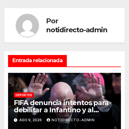
Por
notidirecto-admin
Entrada relacionada
DEPORTES
FIFA denuncia intentos para
debilitar a Infantino y al
propio organismo
AGO 9, 2026
NOTIDIRECTO-ADMIN