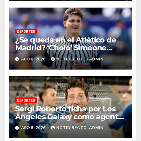
DEPORTES
¿Se queda en el Atlético de
Madrid? ‘Cholo’ Simeone
responde contundente sobre
AGO 8, 2026
NOTIDIRECTO-ADMIN
el futuro de Julián Álvarez
DEPORTES
Sergi Roberto ficha por Los
Ángeles Galaxy como agente
libre hasta 2028
AGO 8, 2026
NOTIDIRECTO-ADMIN