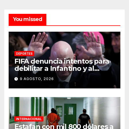
You missed
DEPORTES
FIFA denuncia intentos para
debilitar a Infantino y al
propio organismo
9 AGOSTO, 2026
INTERNACIONAL
Estafan con mil 800 dólares a