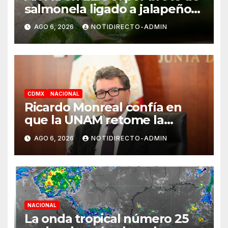
salmonela ligado a jalapeños
mexicanos; reportan 345
AGO 6, 2026
NOTIDIRECTO-ADMIN
casos
CDMX
NACIONAL
Ricardo Monreal confía en
que la UNAM retome la
normalidad e inicie el
AGO 6, 2026
NOTIDIRECTO-ADMIN
semestre mediante el diálogo
NACIONAL
La onda tropical número 25