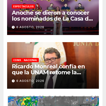
ESPECTACULOS
Anoche se dieron a conocer
los nominados de La Casa de
los Famosos México 2026 en
6 AGOSTO, 2026
la segunda semana
CDMX
NACIONAL
Ricardo Monreal confía en
que la UNAM retome la
normalidad e inicie el
6 AGOSTO, 2026
semestre mediante el
diálogo