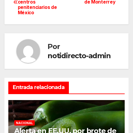
centros
de Monterrey
de
penitenciarios de
México
entradas
Por
notidirecto-admin
Entrada relacionada
NACIONAL
Alerta en EE.UU. por brote de