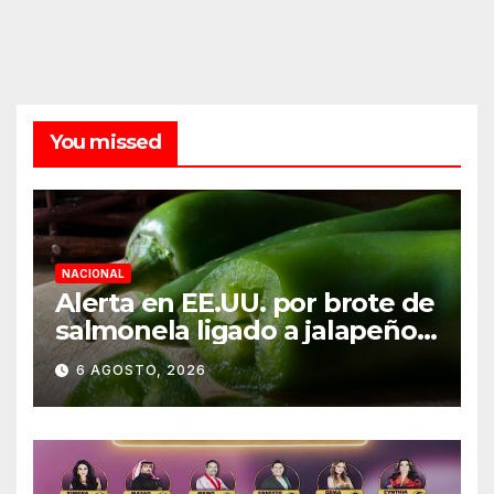
You missed
NACIONAL
Alerta en EE.UU. por brote de
salmonela ligado a jalapeños
mexicanos; reportan 345
6 AGOSTO, 2026
casos