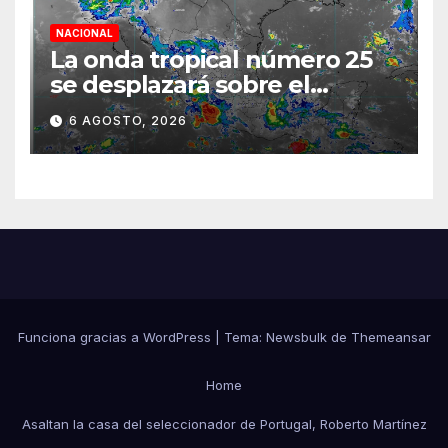
NACIONAL
La onda tropical número 25
se desplazará sobre el
sureste mexicano
6 AGOSTO, 2026
Funciona gracias a WordPress
|
Tema:
Newsbulk
de
Themeansar
Home
Asaltan la casa del seleccionador de Portugal, Roberto Martínez