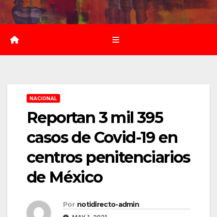
Saltar
al
contenido
NACIONAL
Reportan 3 mil 395
casos de Covid-19 en
centros penitenciarios
de México
Por
notidirecto-admin