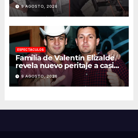
celular a repartidor
9 AGOSTO, 2026
ESPECTACULOS
Familia de Valentín Elizalde
revela nuevo peritaje a casi
20 años de su homîcîdîo
9 AGOSTO, 2026