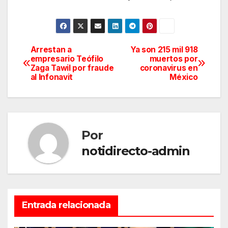
Arrestan a
Ya son 215 mil 918
Navegación
empresario Teófilo
muertos por
Zaga Tawil por fraude
coronavirus en
de
al Infonavit
México
entradas
Por
notidirecto-admin
Entrada relacionada