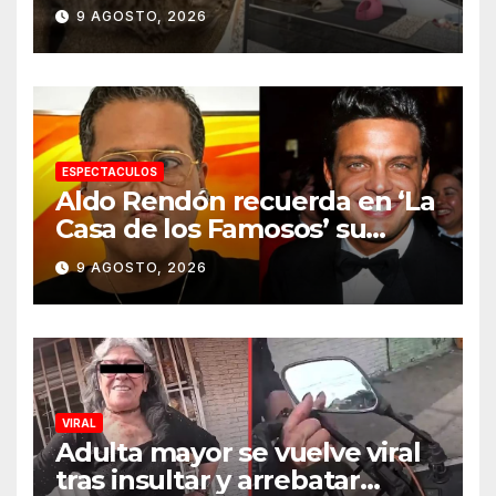
aeropuerto internacional y
9 AGOSTO, 2026
tiene a tres felinos
patrullando las puertas de
embarque
ESPECTACULOS
Aldo Rendón recuerda en ‘La
Casa de los Famosos’ su
encuentro con Luis Miguel
9 AGOSTO, 2026
VIRAL
Adulta mayor se vuelve viral
tras insultar y arrebatar