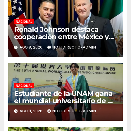
NACIONAL
Ronald Johnson destaca
cooperación entre México y
EU para la seguridad en
AGO 8, 2026
NOTIDIRECTO-ADMIN
región aguacatera de
Michoacán
NACIONAL
Estudiante de la UNAM gana
el mundial universitario de Go
en China
AGO 8, 2026
NOTIDIRECTO-ADMIN