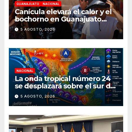
GUANAJUATO
NACIONAL
Canícula elevará el calor y el
bochorno en Guanajuato
durante agosto
5 AGOSTO, 2026
NACIONAL
La onda tropical número 24
se desplazará sobre el sur del
territorio nacional
5 AGOSTO, 2026