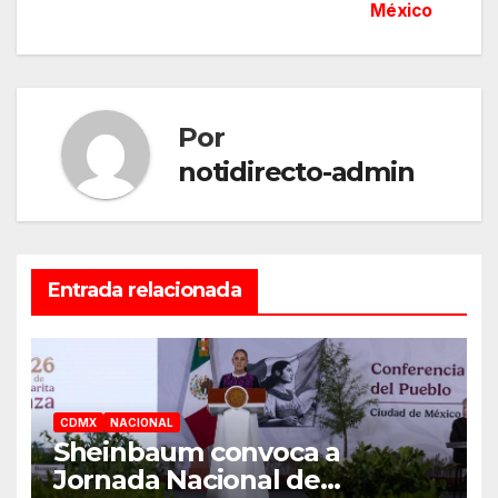
México
entradas
Por
notidirecto-admin
Entrada relacionada
CDMX
NACIONAL
Sheinbaum convoca a
Jornada Nacional de