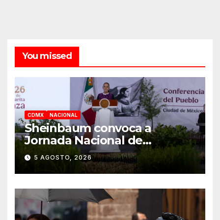
You missed
CDMX
NACIONAL
Sheinbaum convoca a
Jornada Nacional de
Reforestación el 9 de agosto
5 AGOSTO, 2026