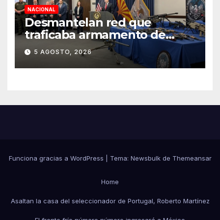
NACIONAL
Desmantelan red que
traficaba armamento de
Arizona a México
5 AGOSTO, 2026
Funciona gracias a WordPress
|
Tema:
Newsbulk
de
Themeansar
Home
Asaltan la casa del seleccionador de Portugal, Roberto Martínez