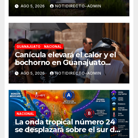
Reforestación el 9 de agosto
AGO 5, 2026
NOTIDIRECTO-ADMIN
GUANAJUATO
NACIONAL
Canícula elevará el calor y el
bochorno en Guanajuato
durante agosto
AGO 5, 2026
NOTIDIRECTO-ADMIN
NACIONAL
La onda tropical número 24
se desplazará sobre el sur del
territorio nacional