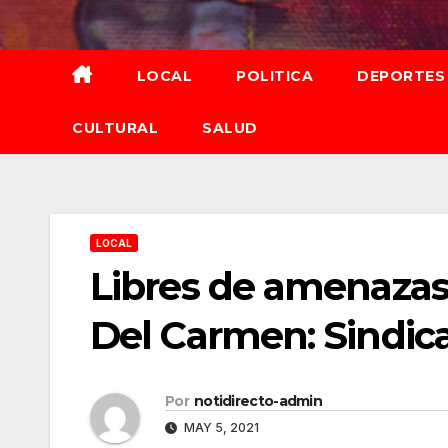
Saltar
al
contenido
LOCAL
POLITICA
DEPORTES
CULTURAL
SALUD
LOCAL
Libres de amenazas 
Del Carmen: Sindic
Por
notidirecto-admin
MAY 5, 2021