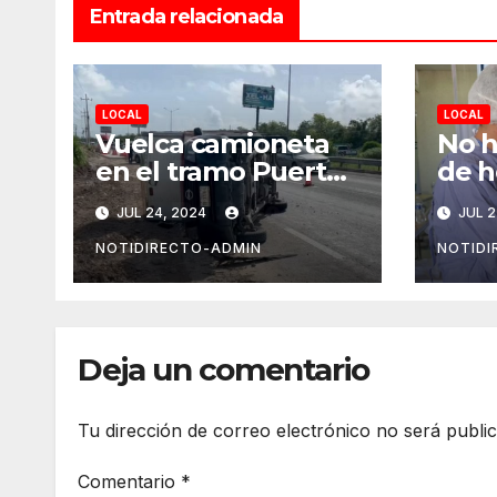
Entrada relacionada
LOCAL
LOCAL
Vuelca camioneta
No h
en el tramo Puerto
de h
Morelos-Playa del
Covi
JUL 24, 2024
JUL 2
Carmen
del
NOTIDIRECTO-ADMIN
NOTIDI
Deja un comentario
Tu dirección de correo electrónico no será publi
Comentario
*