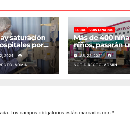
LOCAL
QUINTANA ROO
ay saturación
Más de 400 niña
ospitales por
niños, pasarán 
d 19 en Playa
“Un verano
2, 2024
JUL 22, 2024
 Carmen
DIFerente” en
Chetumal: Mara
RECTO-ADMIN
NOTIDIRECTO-ADMIN
Lezama
cada.
Los campos obligatorios están marcados con
*