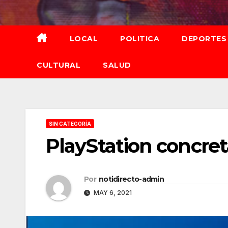
Saltar
al
contenido
LOCAL
POLITICA
DEPORTES
CULTURAL
SALUD
SIN CATEGORÍA
PlayStation concret
Por
notidirecto-admin
MAY 6, 2021