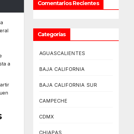
Comentarios Recientes
la
eral
Categorías
AGUASCALIENTES
e
sta a
BAJA CALIFORNIA
rtir
BAJA CALIFORNIA SUR
quen
CAMPECHE
s
CDMX
CHIAPAS