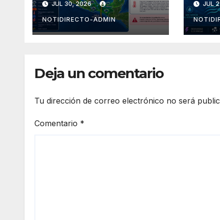
JUL 30, 2026
JUL 2
golfo de
avan
Tehuantepec y el
Méx
NOTIDIRECTO-ADMIN
NOTIDI
sur del país
Deja un comentario
Tu dirección de correo electrónico no será publi
Comentario
*