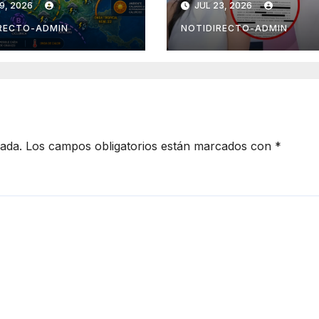
9, 2026
JUL 23, 2026
zará sobre
CdMx por vîolên
ico
mediática y
RECTO-ADMIN
NOTIDIRECTO-ADMIN
psicológica de
Masad Altamimi
integrante de L
Casa de los
Famosos
cada.
Los campos obligatorios están marcados con
*