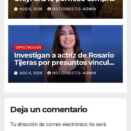
un departamento en
AGO 4, 2026
NOTIDIRECTO-ADMIN
Manhattan
ESPECTACULOS
Investigan a actriz de Rosario
Tijeras por presuntos vínculos
con red de huachicol fiscal
AGO 4, 2026
NOTIDIRECTO-ADMIN
Deja un comentario
Tu dirección de correo electrónico no será