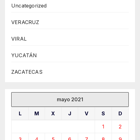
Uncategorized
VERACRUZ
VIRAL
YUCATÁN
ZACATECAS
mayo 2021
L
M
X
J
V
S
D
1
2
3
4
5
6
7
8
9