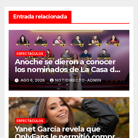
Entrada relacionada
ESPECTACULOS
Anoche se dieron a conocer
los nominados de La Casa de
los Famosos México 2026 en
AGO 6, 2026
NOTIDIRECTO-ADMIN
la segunda semana
ESPECTACULOS
Yanet García revela que
OnlyFans le permitió comprar