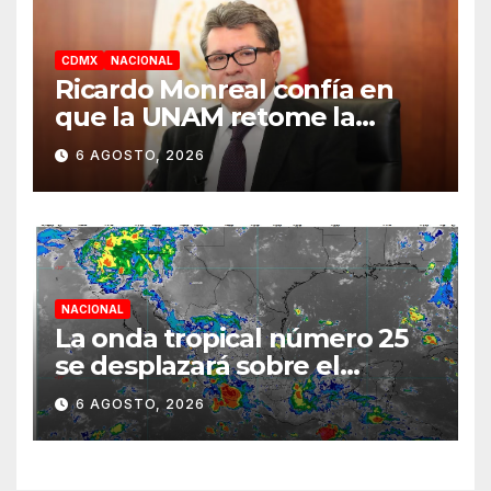
CDMX
NACIONAL
Ricardo Monreal confía en
que la UNAM retome la
normalidad e inicie el
6 AGOSTO, 2026
semestre mediante el
diálogo
NACIONAL
La onda tropical número 25
se desplazará sobre el
sureste mexicano
6 AGOSTO, 2026