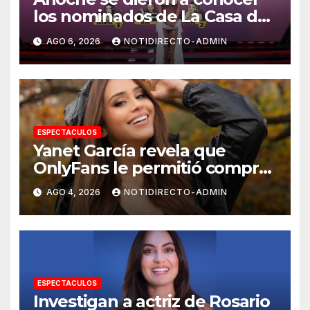
los nominados de La Casa de
los Famosos México 2026 en
AGO 6, 2026
NOTIDIRECTO-ADMIN
la segunda semana
ESPECTACULOS
Yanet García revela que
OnlyFans le permitió comprar
un departamento en
AGO 4, 2026
NOTIDIRECTO-ADMIN
Manhattan
ESPECTACULOS
Investigan a actriz de Rosario