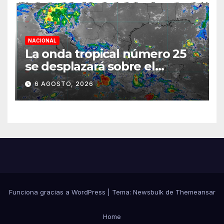
NACIONAL
La onda tropical número 25
se desplazará sobre el
sureste mexicano
6 AGOSTO, 2026
Funciona gracias a WordPress
|
Tema:
Newsbulk
de
Themeansar
Home