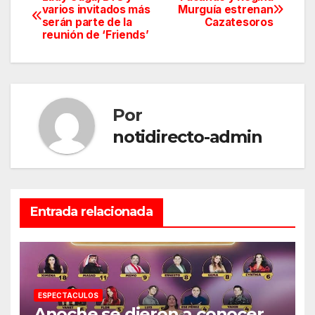
Navegación
varios invitados más
Murguía estrenan
serán parte de la
Cazatesoros
de
reunión de ‘Friends’
entradas
Por
notidirecto-admin
Entrada relacionada
ESPECTACULOS
Anoche se dieron a conocer