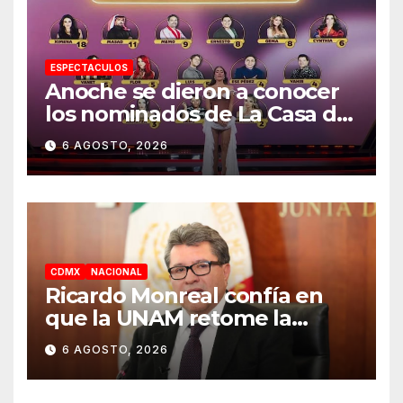
ESPECTACULOS
Anoche se dieron a conocer
los nominados de La Casa de
los Famosos México 2026 en
6 AGOSTO, 2026
la segunda semana
CDMX
NACIONAL
Ricardo Monreal confía en
que la UNAM retome la
normalidad e inicie el
6 AGOSTO, 2026
semestre mediante el
diálogo