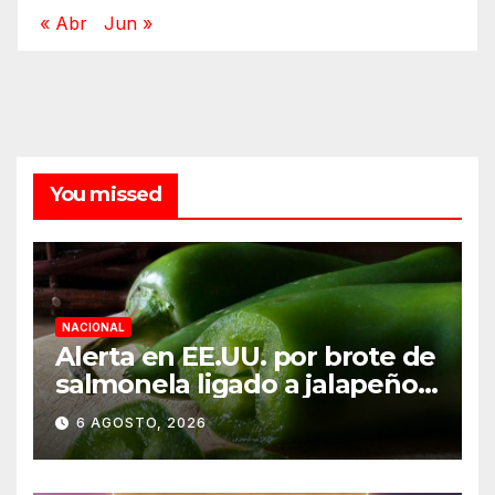
« Abr
Jun »
You missed
NACIONAL
Alerta en EE.UU. por brote de
salmonela ligado a jalapeños
mexicanos; reportan 345
6 AGOSTO, 2026
casos