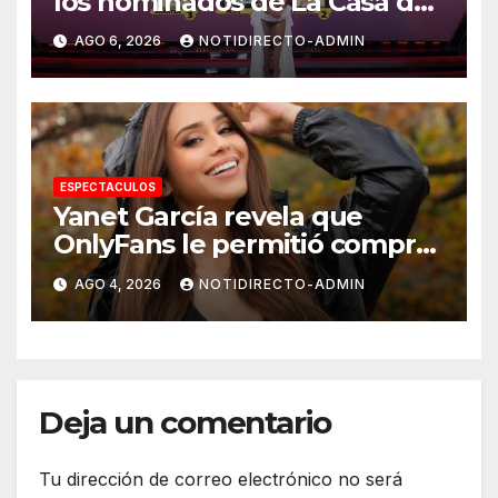
los nominados de La Casa de
los Famosos México 2026 en
AGO 6, 2026
NOTIDIRECTO-ADMIN
la segunda semana
ESPECTACULOS
Yanet García revela que
OnlyFans le permitió comprar
un departamento en
AGO 4, 2026
NOTIDIRECTO-ADMIN
Manhattan
Deja un comentario
Tu dirección de correo electrónico no será