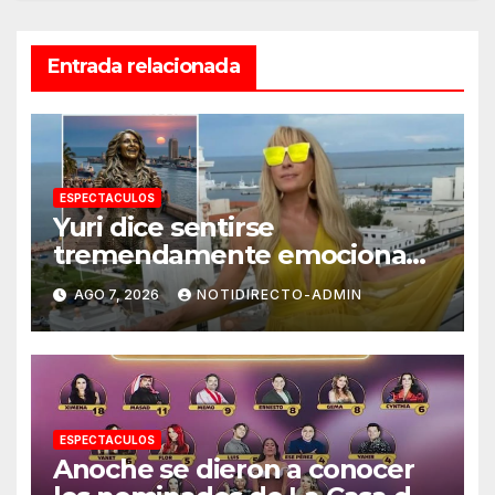
Entrada relacionada
ESPECTACULOS
Yuri dice sentirse
tremendamente emocionada
sobre su estatua que le harán
AGO 7, 2026
NOTIDIRECTO-ADMIN
en Veracruz
ESPECTACULOS
Anoche se dieron a conocer