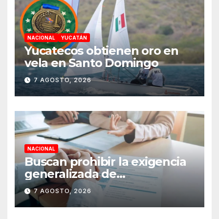
NACIONAL
YUCATÁN
Yucatecos obtienen oro en
vela en Santo Domingo
7 AGOSTO, 2026
NACIONAL
Buscan prohibir la exigencia
generalizada de
antecedentes penales para
7 AGOSTO, 2026
obtener empleo en México