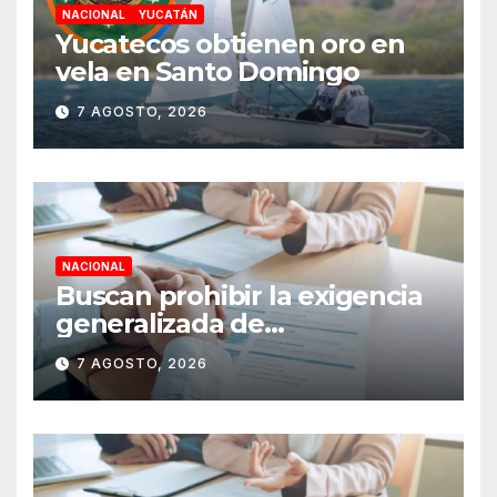
NACIONAL
YUCATÁN
Yucatecos obtienen oro en
vela en Santo Domingo
7 AGOSTO, 2026
NACIONAL
Buscan prohibir la exigencia
generalizada de
antecedentes penales para
7 AGOSTO, 2026
obtener empleo en México