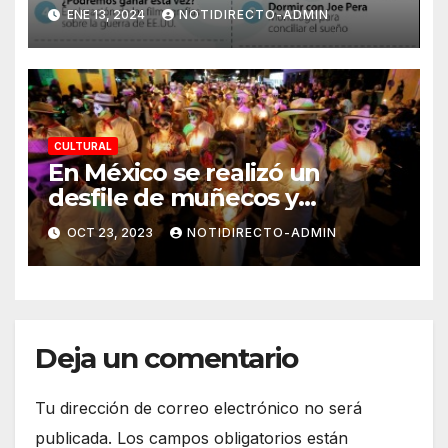
en este nuevo año por Time
ENE 13, 2024
NOTIDIRECTO-ADMIN
Out
CULTURAL
En México se realizó un
desfile de muñecos y
disfraces de esqueletos
OCT 23, 2023
NOTIDIRECTO-ADMIN
previo al Día de los Muertos
Deja un comentario
Tu dirección de correo electrónico no será
publicada.
Los campos obligatorios están