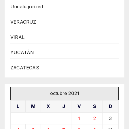
Uncategorized
VERACRUZ
VIRAL
YUCATÁN
ZACATECAS
octubre 2021
L
M
X
J
V
S
D
1
2
3