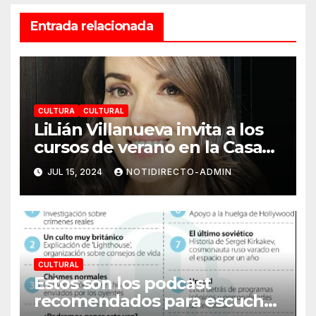
Entrada relacionada
CULTURA
CULTURAL
LiLián Villanueva invita a los
cursos de verano en la Casa
de la Cultura de Cancún
JUL 15, 2024
NOTIDIRECTO-ADMIN
CULTURAL
Estos son los podcast
recomendados para escuchar