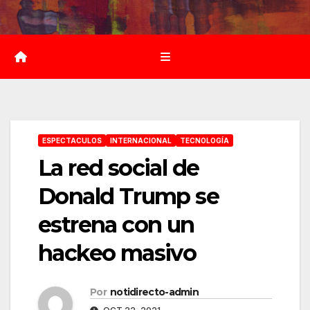
Saltar
al
contenido
ESPECTACULOS
INTERNACIONAL
TECNOLOGÍA
La red social de
Donald Trump se
estrena con un
hackeo masivo
Por
notidirecto-admin