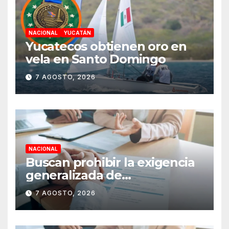
NACIONAL
YUCATÁN
Yucatecos obtienen oro en
vela en Santo Domingo
7 AGOSTO, 2026
NACIONAL
Buscan prohibir la exigencia
generalizada de
antecedentes penales para
7 AGOSTO, 2026
obtener empleo en México