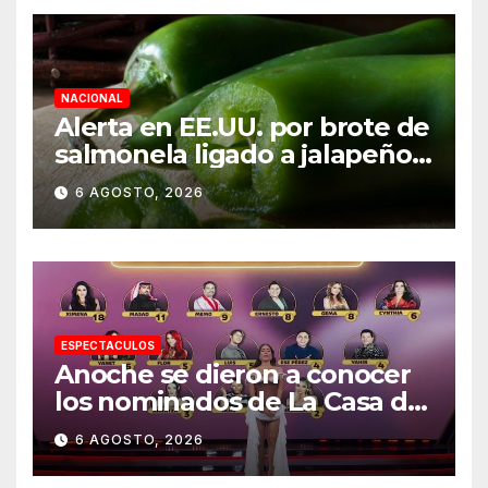
NACIONAL
Alerta en EE.UU. por brote de
salmonela ligado a jalapeños
mexicanos; reportan 345
6 AGOSTO, 2026
casos
ESPECTACULOS
Anoche se dieron a conocer
los nominados de La Casa de
los Famosos México 2026 en
6 AGOSTO, 2026
la segunda semana