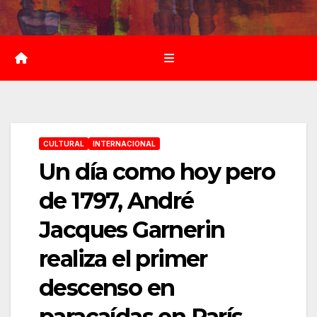
Saltar
al
contenido
CULTURAL
INTERNACIONAL
Un día como hoy pero
de 1797, André
Jacques Garnerin
realiza el primer
descenso en
paracaídas en París.