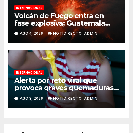
INTERNACIONAL
Volcán de Fuego entra en
fase explosiva; Guatemala
activa alerta anaranjada
AGO 4, 2026
NOTIDIRECTO-ADMIN
INTERNACIONAL
Alerta por reto viral que
provoca graves quemaduras
en menores
AGO 3, 2026
NOTIDIRECTO-ADMIN