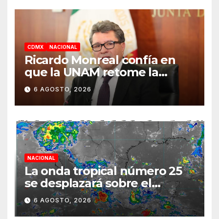
CDMX
NACIONAL
Ricardo Monreal confía en
que la UNAM retome la
normalidad e inicie el
6 AGOSTO, 2026
semestre mediante el
diálogo
NACIONAL
La onda tropical número 25
se desplazará sobre el
sureste mexicano
6 AGOSTO, 2026