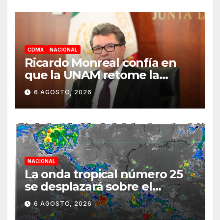
CDMX
NACIONAL
Ricardo Monreal confía en
que la UNAM retome la
normalidad e inicie el
6 AGOSTO, 2026
semestre mediante el
diálogo
NACIONAL
La onda tropical número 25
se desplazará sobre el
sureste mexicano
6 AGOSTO, 2026