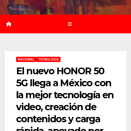
Saltar
al
contenido
NACIONAL
TECNOLOGÍA
El nuevo HONOR 50
5G llega a México con
la mejor tecnología en
video, creación de
contenidos y carga
rápida, apoyado por