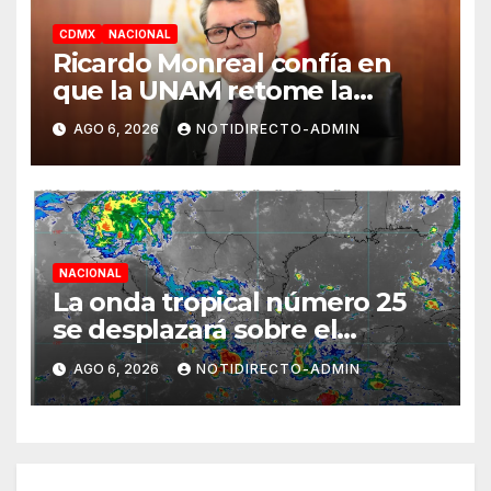
CDMX
NACIONAL
Ricardo Monreal confía en
que la UNAM retome la
normalidad e inicie el
AGO 6, 2026
NOTIDIRECTO-ADMIN
semestre mediante el diálogo
NACIONAL
La onda tropical número 25
se desplazará sobre el
sureste mexicano
AGO 6, 2026
NOTIDIRECTO-ADMIN