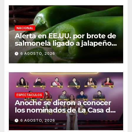
NACIONAL
Alerta en EE.UU. por brote de
salmonela ligado a jalapeños
mexicanos; reportan 345
6 AGOSTO, 2026
casos
ESPECTACULOS
Anoche se dieron a conocer
los nominados de La Casa de
los Famosos México 2026 en
6 AGOSTO, 2026
la segunda semana