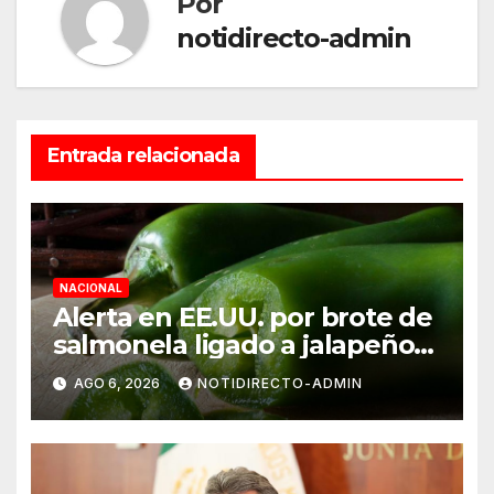
Por
notidirecto-admin
Entrada relacionada
NACIONAL
Alerta en EE.UU. por brote de
salmonela ligado a jalapeños
mexicanos; reportan 345
AGO 6, 2026
NOTIDIRECTO-ADMIN
casos