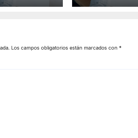
ner empleo en
tranquilidad a la
ico
población
cada.
Los campos obligatorios están marcados con
*