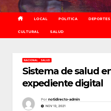
Saltar
al
contenido
LOCAL
POLITICA
DEPORTES
CULTURAL
SALUD
NACIONAL
SALUD
Sistema de salud e
expediente digital
Por
notidirecto-admin
NOV 13, 2021