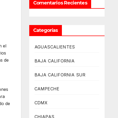
Comentarios Recientes
Categorías
n el
AGUASCALIENTES
rios
ás de
BAJA CALIFORNIA
BAJA CALIFORNIA SUR
CAMPECHE
iones
ara
CDMX
ado de
CHIAPAS