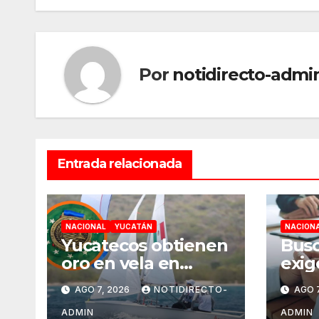
Por
notidirecto-admi
Entrada relacionada
NACIONAL
YUCATÁN
NACION
Yucatecos obtienen
Busc
oro en vela en
exig
Santo Domingo
gene
AGO 7, 2026
NOTIDIRECTO-
AGO 7
ant
pena
ADMIN
ADMIN