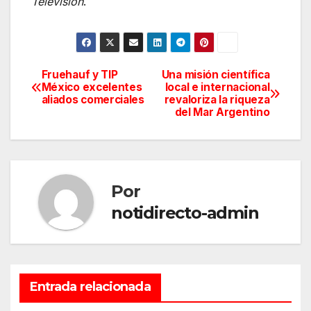
Television
.
Fruehauf y TIP
Una misión científica
Navegación
México excelentes
local e internacional
aliados comerciales
revaloriza la riqueza
de
del Mar Argentino
entradas
Por
notidirecto-admin
Entrada relacionada