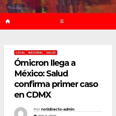
Saltar
al
contenido
LOCAL
NACIONAL
SALUD
Ómicron llega a
México: Salud
confirma primer caso
en CDMX
Por
notidirecto-admin