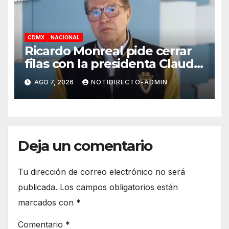
CDMX
NACIONAL
Ricardo Monreal pide cerrar
filas con la presidenta Claudia
Sheinbaum tras frenar
AGO 7, 2026
NOTIDIRECTO-ADMIN
exportación de aguacate
Deja un comentario
Tu dirección de correo electrónico no será
publicada.
Los campos obligatorios están
marcados con
*
Comentario
*