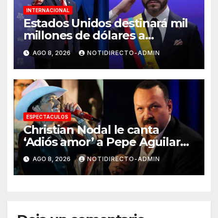
INTERNACIONAL
Estados Unidos destinará mil
millones de dólares a
Colombia para reforzar
AGO 8, 2026
NOTIDIRECTO-ADMIN
seguridad
ESPECTACULOS
Christian Nodal le canta
‘Adiós amor’ a Pepe Aguilar
por su cumpleaños; redes
AGO 8, 2026
NOTIDIRECTO-ADMIN
reaccionan