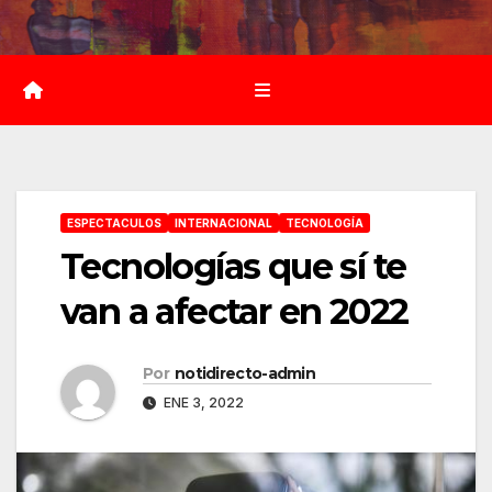
Saltar
al
contenido
ESPECTACULOS
INTERNACIONAL
TECNOLOGÍA
Tecnologías que sí te
van a afectar en 2022
Por
notidirecto-admin
ENE 3, 2022