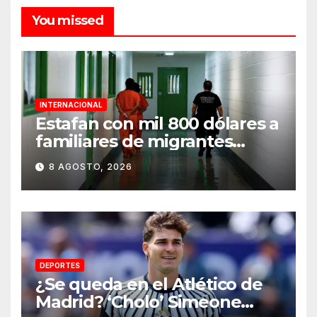
You missed
INTERNACIONAL
Estafan con mil 800 dólares a
familiares de migrantes
detenidos en Estados Unidos;
8 AGOSTO, 2026
prometen liberarlos
DEPORTES
¿Se queda en el Atlético de
Madrid? ‘Cholo’ Simeone