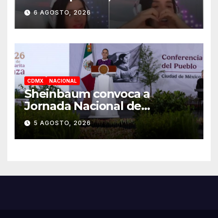
tiktoker
6 AGOSTO, 2026
CDMX
NACIONAL
Sheinbaum convoca a
Jornada Nacional de
Reforestación el 9 de agosto
5 AGOSTO, 2026