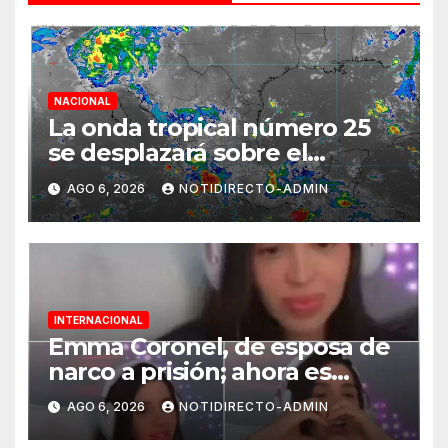
NACIONAL
La onda tropical número 25
se desplazará sobre el
sureste mexicano
AGO 6, 2026
NOTIDIRECTO-ADMIN
INTERNACIONAL
Emma Coronel, de esposa de
narco a prisión; ahora es
tiktoker
AGO 6, 2026
NOTIDIRECTO-ADMIN