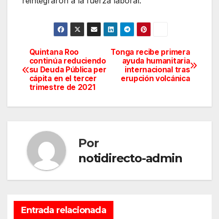
reintegraron a la fuerza laboral.
Quintana Roo
Tonga recibe primera
Navegación
continúa reduciendo
ayuda humanitaria
su Deuda Pública per
internacional tras
de
cápita en el tercer
erupción volcánica
trimestre de 2021
entradas
Por
notidirecto-admin
Entrada relacionada