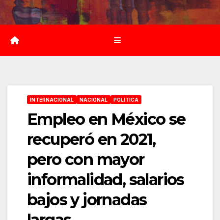
Saltar
al
contenido
INTERNACIONAL
NACIONAL
POLITICA
Empleo en México se
recuperó en 2021,
pero con mayor
informalidad, salarios
bajos y jornadas
largas