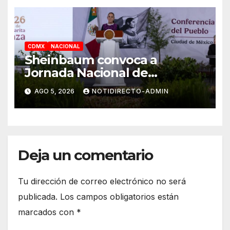
CDMX
NACIONAL
Sheinbaum convoca a
Jornada Nacional de
Reforestación el 9 de agosto
AGO 5, 2026
NOTIDIRECTO-ADMIN
Deja un comentario
Tu dirección de correo electrónico no será
publicada.
Los campos obligatorios están
marcados con
*