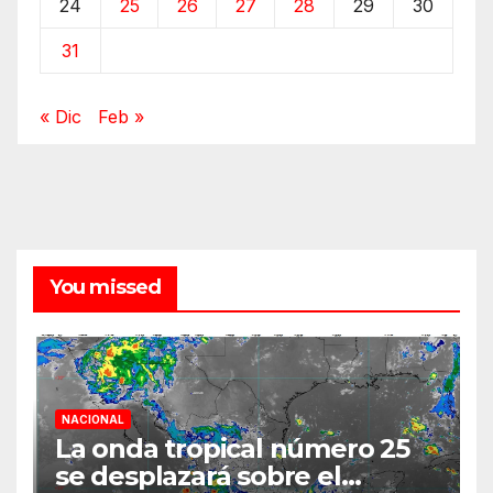
24
25
26
27
28
29
30
31
« Dic
Feb »
You missed
NACIONAL
La onda tropical número 25
se desplazará sobre el