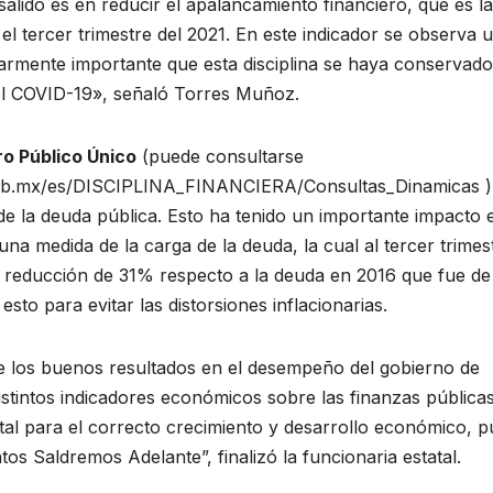
lido es en reducir el apalancamiento financiero, que es la
l tercer trimestre del 2021. En este indicador se observa 
larmente importante que esta disciplina se haya conservado
del COVID-19», señaló Torres Muñoz.
ro Público Único
(puede consultarse
a.gob.mx/es/DISCIPLINA_FINANCIERA/Consultas_Dinamicas )
 la deuda pública. Esto ha tenido un importante impacto 
una medida de la carga de la deuda, la cual al tercer trimes
na reducción de 31% respecto a la deuda en 2016 que fue de
sto para evitar las distorsiones inflacionarias.
ue los buenos resultados en el desempeño del gobierno de
istintos indicadores económicos sobre las finanzas públicas
ital para el correcto crecimiento y desarrollo económico, 
os Saldremos Adelante”, finalizó la funcionaria estatal.