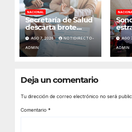
NACIONAL
NACION
Secretaría de Salud
Sono
descarta brote
estr
activo de
de s
AGO 7, 2026
NOTIDIRECTO-
AGO 7
ciclosporiasis en
migr
México y pide
vacu
ADMIN
ADMIN
tranquilidad a la
psic
población
impo
Deja un comentario
Tu dirección de correo electrónico no será publi
Comentario
*