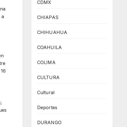
CDMX
una
 a
CHIAPAS
CHIHUAHUA
COAHUILA
en
COLIMA
tre
 16
CULTURA
Cultural
;
Deportes
pues
DURANGO