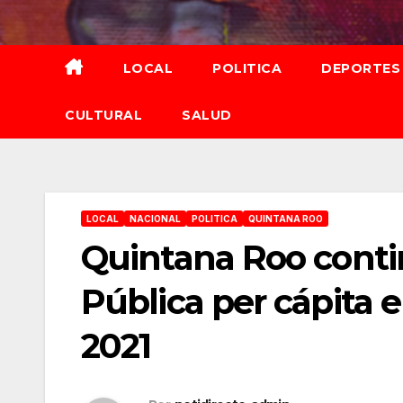
Saltar
al
contenido
LOCAL
POLITICA
DEPORTES
CULTURAL
SALUD
LOCAL
NACIONAL
POLITICA
QUINTANA ROO
Quintana Roo cont
Pública per cápita e
2021