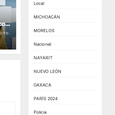
Local
MICHOACÁN
 con
MORELOS
ECTO-
aum
Nacional
NAYARIT
NUEVO LEÓN
OAXACA
PARÍS 2024
Policia