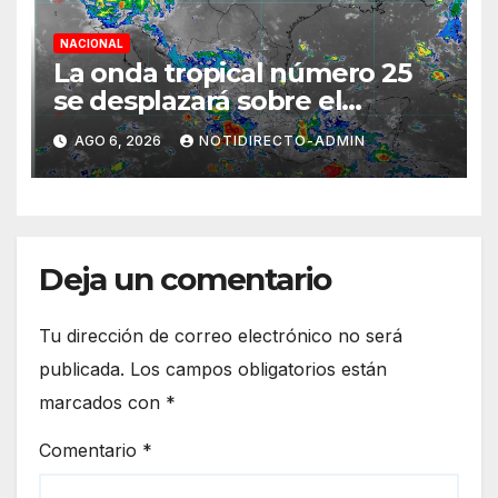
NACIONAL
La onda tropical número 25
se desplazará sobre el
sureste mexicano
AGO 6, 2026
NOTIDIRECTO-ADMIN
Deja un comentario
Tu dirección de correo electrónico no será
publicada.
Los campos obligatorios están
marcados con
*
Comentario
*