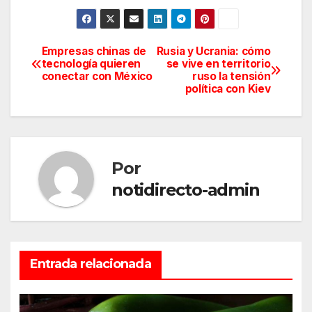
Empresas chinas de
Rusia y Ucrania: cómo
Navegación
tecnología quieren
se vive en territorio
conectar con México
ruso la tensión
de
política con Kiev
entradas
Por
notidirecto-admin
Entrada relacionada