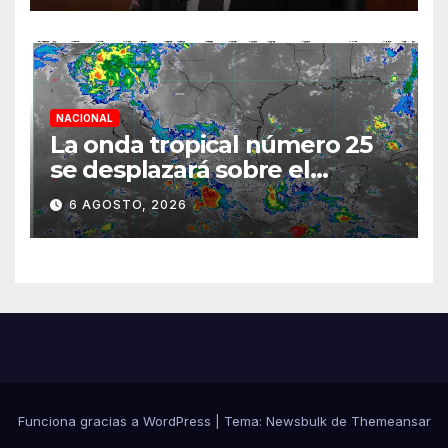
diálogo
NACIONAL
La onda tropical número 25
se desplazará sobre el
sureste mexicano
6 AGOSTO, 2026
Funciona gracias a WordPress
|
Tema:
Newsbulk
de
Themeansar