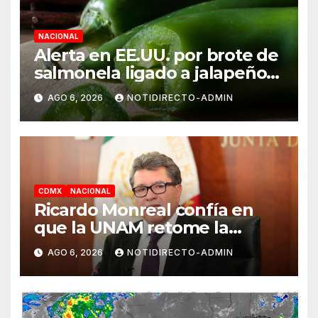
NACIONAL
Alerta en EE.UU. por brote de
salmonela ligado a jalapeños
mexicanos; reportan 345
AGO 6, 2026
NOTIDIRECTO-ADMIN
casos
CDMX
NACIONAL
Ricardo Monreal confía en
que la UNAM retome la
normalidad e inicie el
AGO 6, 2026
NOTIDIRECTO-ADMIN
semestre mediante el diálogo