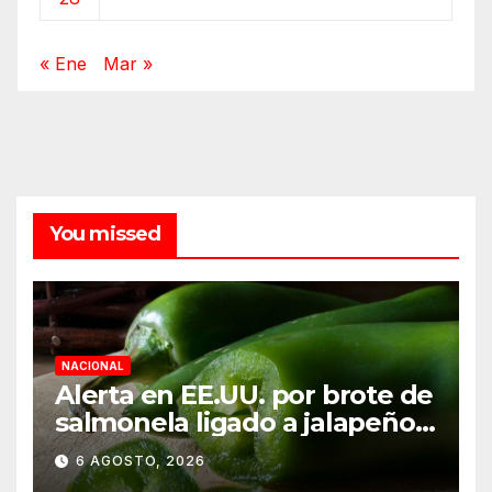
« Ene
Mar »
You missed
NACIONAL
Alerta en EE.UU. por brote de
salmonela ligado a jalapeños
mexicanos; reportan 345
6 AGOSTO, 2026
casos