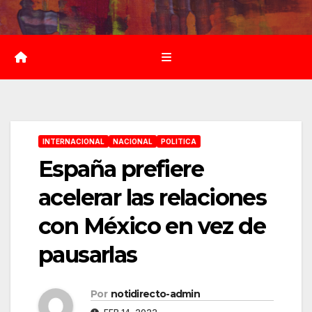
Saltar
al
contenido
INTERNACIONAL
NACIONAL
POLITICA
España prefiere
acelerar las relaciones
con México en vez de
pausarlas
Por
notidirecto-admin