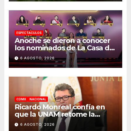
ESPECTACULOS
Anoche se dieron a conocer
los nominados de La Casa de
los Famosos México 2026 en
6 AGOSTO, 2026
la segunda semana
CDMX
NACIONAL
Ricardo Monreal confía en
que la UNAM retome la
normalidad e inicie el
6 AGOSTO, 2026
semestre mediante el