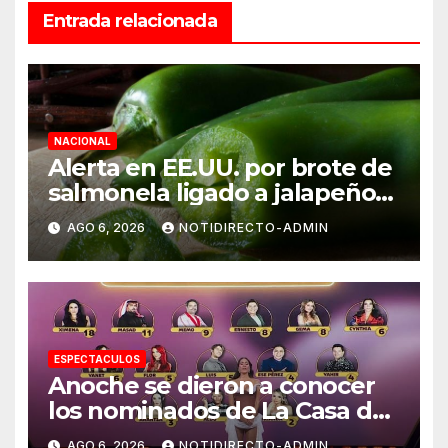
Entrada relacionada
NACIONAL
Alerta en EE.UU. por brote de
salmonela ligado a jalapeños
mexicanos; reportan 345
AGO 6, 2026
NOTIDIRECTO-ADMIN
casos
ESPECTACULOS
Anoche se dieron a conocer
los nominados de La Casa de
los Famosos México 2026 en
AGO 6, 2026
NOTIDIRECTO-ADMIN