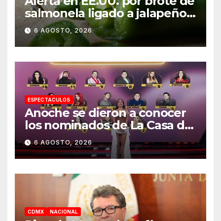
Alerta en EE.UU. por brote de
salmonela ligado a jalapeños
mexicanos; reportan 345
6 AGOSTO, 2026
casos
ESPECTACULOS
Anoche se dieron a conocer
los nominados de La Casa de
los Famosos México 2026 en
6 AGOSTO, 2026
la segunda semana
CDMX
NACIONAL