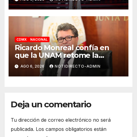
la segunda semana
CDMX
NACIONAL
Ricardo Monreal confía en
que la UNAM retome la
normalidad e inicie el
AGO 6, 2026
NOTIDIRECTO-ADMIN
semestre mediante el diálogo
Deja un comentario
Tu dirección de correo electrónico no será
publicada.
Los campos obligatorios están