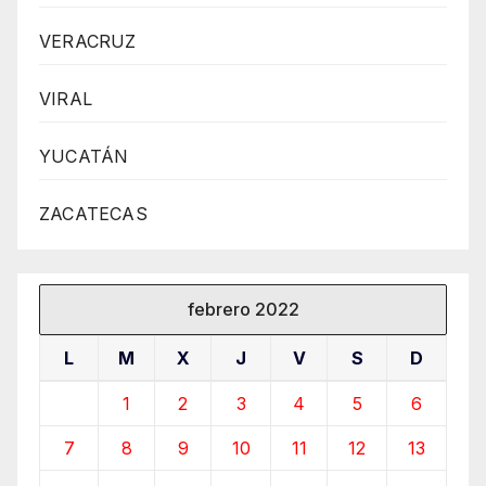
VERACRUZ
VIRAL
YUCATÁN
ZACATECAS
febrero 2022
L
M
X
J
V
S
D
1
2
3
4
5
6
7
8
9
10
11
12
13