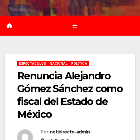
Saltar
al
contenido
ESPECTACULOS
NACIONAL
POLITICA
Renuncia Alejandro
Gómez Sánchez como
fiscal del Estado de
México
Por
notidirecto-admin