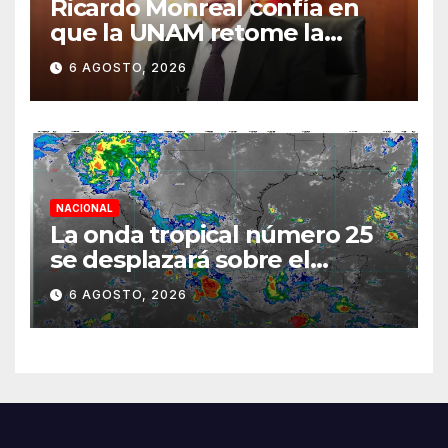
Ricardo Monreal confía en
que la UNAM retome la
normalidad e inicie el
6 AGOSTO, 2026
semestre mediante el
diálogo
NACIONAL
La onda tropical número 25
se desplazará sobre el
sureste mexicano
6 AGOSTO, 2026