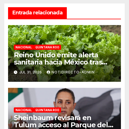
Entrada relacionada
NACIONAL
QUINTANA ROO
Reino Unido emite alerta
sanitaria hacia México tras
aumento de cuadros de
JUL 31, 2026
NOTIDIRECTO-ADMIN
diarrea explosiva en turistas
NACIONAL
QUINTANA ROO
Sheinbaum revisará en
Tulum acceso al Parque del