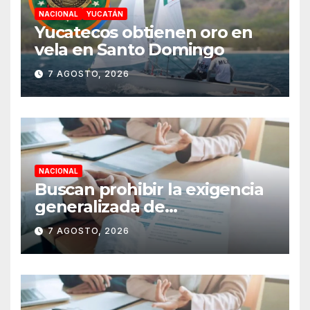
NACIONAL
YUCATÁN
Yucatecos obtienen oro en
vela en Santo Domingo
7 AGOSTO, 2026
NACIONAL
Buscan prohibir la exigencia
generalizada de
antecedentes penales para
7 AGOSTO, 2026
obtener empleo en México