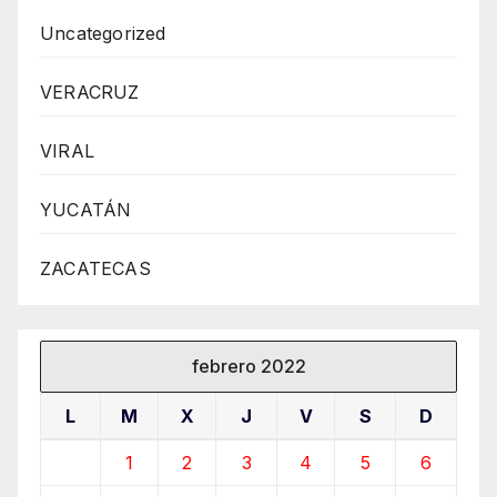
Uncategorized
VERACRUZ
VIRAL
YUCATÁN
ZACATECAS
febrero 2022
L
M
X
J
V
S
D
1
2
3
4
5
6