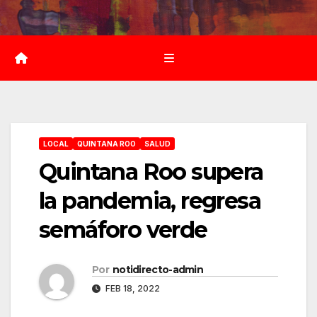
Saltar
al
contenido
LOCAL
QUINTANA ROO
SALUD
Quintana Roo supera
la pandemia, regresa
semáforo verde
Por
notidirecto-admin
FEB 18, 2022