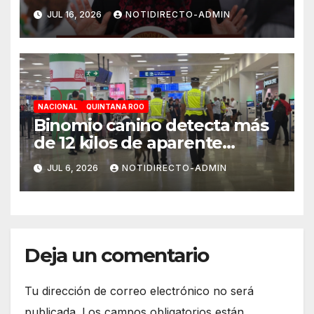
Jaguar, sargazo y Tren Maya
JUL 16, 2026
NOTIDIRECTO-ADMIN
de carga
NACIONAL
QUINTANA ROO
Binomio canino detecta más
de 12 kilos de aparente
cocaína en el Aeropuerto de
JUL 6, 2026
NOTIDIRECTO-ADMIN
Cancún
Deja un comentario
Tu dirección de correo electrónico no será
publicada.
Los campos obligatorios están