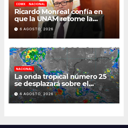
CDMX
NACIONAL
Ricardo Monreal confía en
que la UNAM retome la
normalidad e inicie el
6 AGOSTO, 2026
semestre mediante el
diálogo
NACIONAL
La onda tropical número 25
se desplazará sobre el
sureste mexicano
6 AGOSTO, 2026