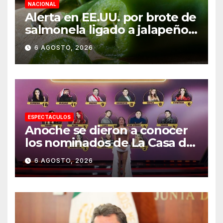
NACIONAL
Alerta en EE.UU. por brote de
salmonela ligado a jalapeños
mexicanos; reportan 345
6 AGOSTO, 2026
casos
ESPECTACULOS
Anoche se dieron a conocer
los nominados de La Casa de
los Famosos México 2026 en
6 AGOSTO, 2026
la segunda semana