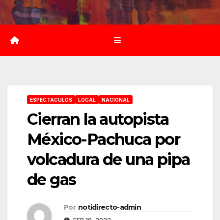
Saltar
al
contenido
ESPECTACULOS
LOCAL
NACIONAL
Cierran la autopista
México-Pachuca por
volcadura de una pipa
de gas
Por
notidirecto-admin