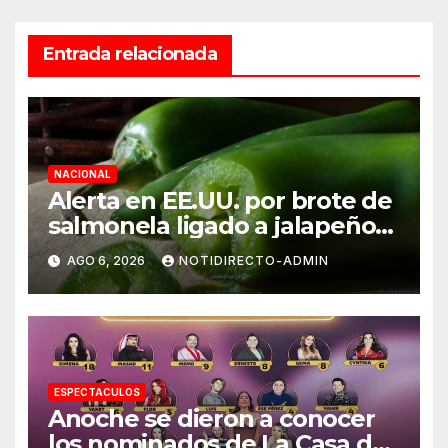
Entrada relacionada
NACIONAL
Alerta en EE.UU. por brote de
salmonela ligado a jalapeños
mexicanos; reportan 345
AGO 6, 2026
NOTIDIRECTO-ADMIN
casos
ESPECTACULOS
Anoche se dieron a conocer
los nominados de La Casa de