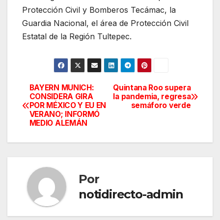
Protección Civil y Bomberos Tecámac, la
Guardia Nacional, el área de Protección Civil
Estatal de la Región Tultepec.
BAYERN MUNICH:
Quintana Roo supera
Navegación
CONSIDERA GIRA
la pandemia, regresa
POR MÉXICO Y EU EN
semáforo verde
de
VERANO; INFORMÓ
MEDIO ALEMÁN
entradas
Por
notidirecto-admin