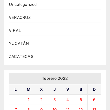
Uncategorized
VERACRUZ
VIRAL
YUCATÁN
ZACATECAS
febrero 2022
L
M
X
J
V
S
D
1
2
3
4
5
6
7
8
9
10
11
12
13