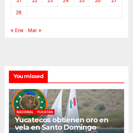
21
22
23
24
25
26
27
28
« Ene
Mar »
You missed
NACIONAL
YUCATÁN
Yucatecos obtienen oro en
vela en Santo Domingo