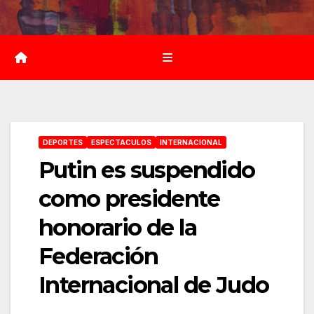
Saltar
al
contenido
DEPORTES
ESPECTACULOS
INTERNACIONAL
Putin es suspendido
como presidente
honorario de la
Federación
Internacional de Judo