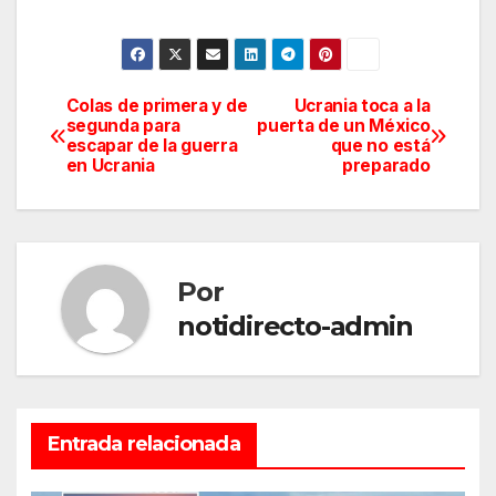
Colas de primera y de
Ucrania toca a la
Navegación
segunda para
puerta de un México
escapar de la guerra
que no está
de
en Ucrania
preparado
entradas
Por
notidirecto-admin
Entrada relacionada