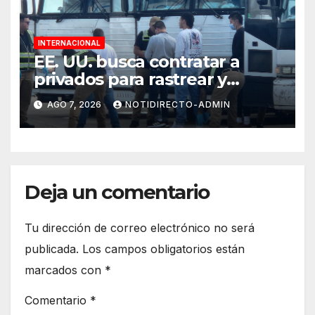
INTERNACIONAL
EE. UU. busca contratar a
privados para rastrear y
cobrar multas a migrantes
AGO 7, 2026
NOTIDIRECTO-ADMIN
deportados en México y
Centroamérica
Deja un comentario
Tu dirección de correo electrónico no será
publicada.
Los campos obligatorios están
marcados con
*
Comentario
*