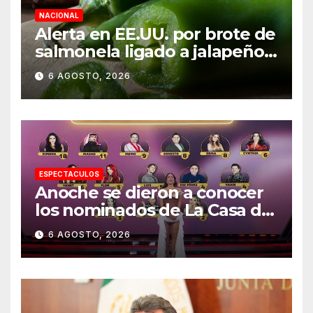
NACIONAL
Alerta en EE.UU. por brote de
salmonela ligado a jalapeños
mexicanos; reportan 345
6 AGOSTO, 2026
casos
ESPECTACULOS
Anoche se dieron a conocer
los nominados de La Casa de
los Famosos México 2026 en
6 AGOSTO, 2026
la segunda semana