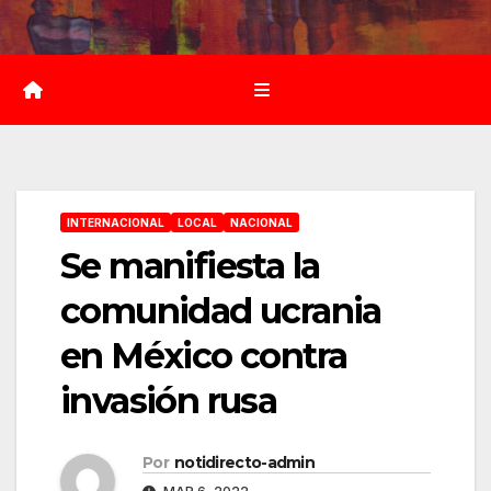
Saltar
al
contenido
INTERNACIONAL
LOCAL
NACIONAL
Se manifiesta la
comunidad ucrania
en México contra
invasión rusa
Por
notidirecto-admin