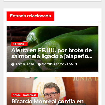
Entrada relacionada
NACIONAL
Alerta en EE.UU. por brote de
salmonela ligado a jalapeños
mexicanos; reportan 345
AGO 6, 2026
NOTIDIRECTO-ADMIN
casos
CDMX
NACIONAL
Ricardo Monreal confía en