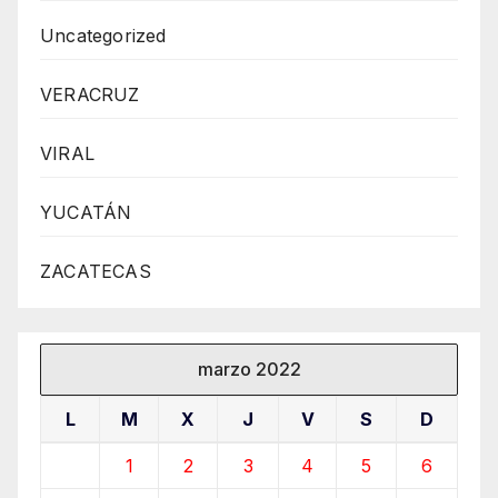
Uncategorized
VERACRUZ
VIRAL
YUCATÁN
ZACATECAS
marzo 2022
L
M
X
J
V
S
D
1
2
3
4
5
6