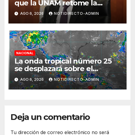
que la UNAM retome la
normalidad e inicie el
AGO 6, 2026
NOTIDIRECTO-ADMIN
semestre mediante el diálogo
NACIONAL
La onda tropical número 25
se desplazará sobre el
sureste mexicano
AGO 6, 2026
NOTIDIRECTO-ADMIN
Deja un comentario
Tu dirección de correo electrónico no será