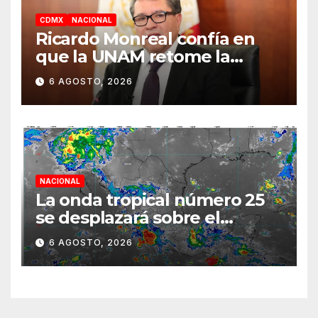
CDMX
NACIONAL
Ricardo Monreal confía en
que la UNAM retome la
normalidad e inicie el
6 AGOSTO, 2026
semestre mediante el
diálogo
NACIONAL
La onda tropical número 25
se desplazará sobre el
sureste mexicano
6 AGOSTO, 2026