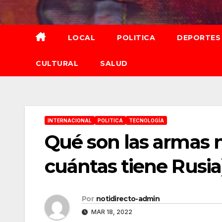
Saltar
al
contenido
LOCAL
POLITICA
DEPORTES
CULTURAL
SALUD
INTERNACIONAL
POLITICA
TECNOLOGÍA
Qué son las armas n
cuántas tiene Rusia
Por
notidirecto-admin
MAR 18, 2022