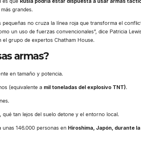
l es que
Rusia podría estar dispuesta a usar armas tácti
s más grandes.
 pequeñas no cruza la línea roja que transforma el conflic
como un uso de fuerzas convencionales”, dice Patricia Lewi
en el grupo de expertos Chatham House.
sas armas?
nte en tamaño y potencia.
nos (equivalente a
mil toneladas del explosivo TNT)
.
nes.
 qué tan lejos del suelo detone y el entorno local.
a unas 146.000 personas en
Hiroshima, Japón, durante la
.