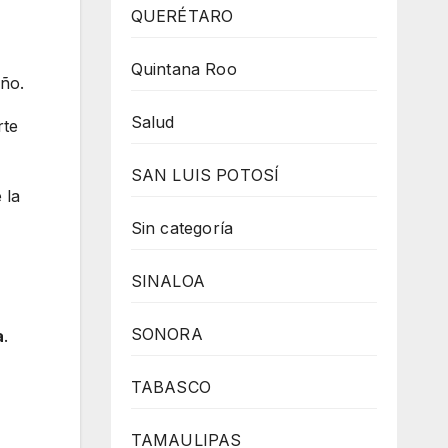
QUERÉTARO
Quintana Roo
año.
Salud
rte
SAN LUIS POTOSÍ
 la
Sin categoría
SINALOA
SONORA
a
.
TABASCO
TAMAULIPAS