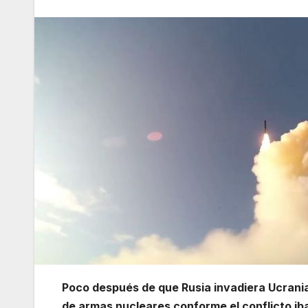
Poco después de que Rusia invadiera Ucrania
de armas nucleares conforme el conflicto ib