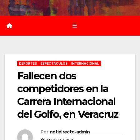
Saltar
al
contenido
DEPORTES
ESPECTACULOS
INTERNACIONAL
Fallecen dos
competidores en la
Carrera Internacional
del Golfo, en Veracruz
Por
notidirecto-admin