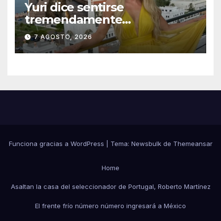
Yuri dice sentirse
tremendamente
emocionada sobre su estatua
7 AGOSTO, 2026
que le harán en Veracruz
Funciona gracias a WordPress
|
Tema:
Newsbulk
de
Themeansar
Home
Asaltan la casa del seleccionador de Portugal, Roberto Martínez
El frente frío número número ingresará a México