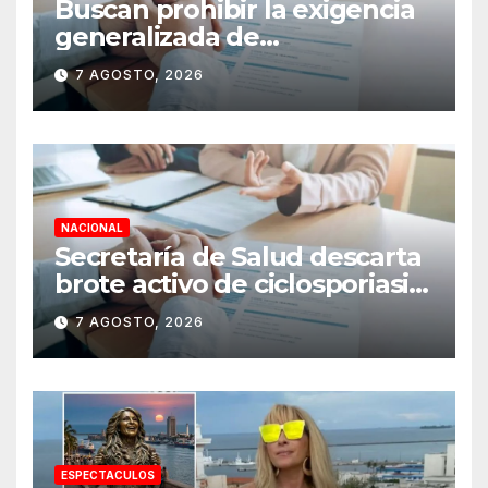
Buscan prohibir la exigencia
generalizada de
antecedentes penales para
7 AGOSTO, 2026
obtener empleo en México
NACIONAL
Secretaría de Salud descarta
brote activo de ciclosporiasis
en México y pide tranquilidad
7 AGOSTO, 2026
a la población
ESPECTACULOS