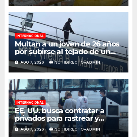
INTERNACIONAL
Multan a un joven de 26 años
por subirse al tejado de un
hospital disfrazado de “La
AGO 7, 2026
NOTIDIRECTO-ADMIN
Muerte” en Gales
INTERNACIONAL
EE. UU. busca contratar a
privados para rastrear y
cobrar multas a migrantes
AGO 7, 2026
NOTIDIRECTO-ADMIN
deportados en México y