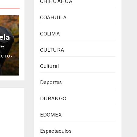
CHIHUAHUA
COAHUILA
COLIMA
ela
CULTURA
r
ECTO-
to
Cultural
Deportes
DURANGO
EDOMEX
Espectaculos