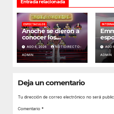
Entrada relacionada
ESPECTACULOS
INTERNA
Anoche se dieron a
Emm
conocer los
espo
nominados de La
pris
AGO 6, 2026
NOTIDIRECTO-
AGO 
Casa de los
tikt
Famosos México
ADMIN
ADMIN
2026 en la segunda
semana
Deja un comentario
Tu dirección de correo electrónico no será publi
Comentario
*