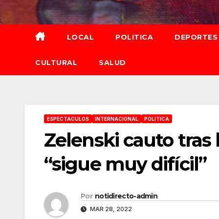
Saltar
al
contenido
LOCAL
POLITICA
DEPORTES
CULTURAL
SALUD
ESPECTACULOS
INTERNACIONAL
POLITICA
Zelenski cauto tras l
“sigue muy difícil”
Por
notidirecto-admin
MAR 28, 2022