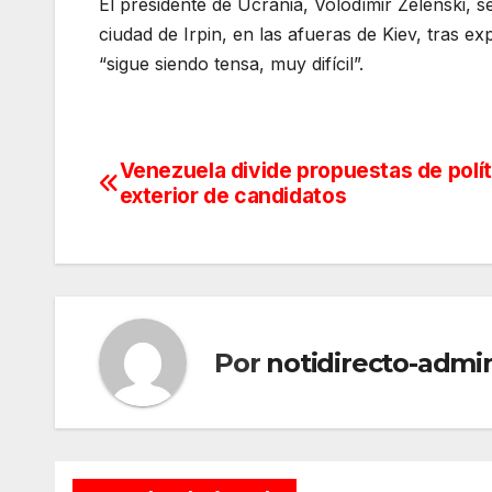
El presidente de Ucrania, Volodímir Zelenski, s
ciudad de Irpin, en las afueras de Kiev, tras ex
“sigue siendo tensa, muy difícil”.
Venezuela divide propuestas de polít
Navegación
exterior de candidatos
de
entradas
Por
notidirecto-admi