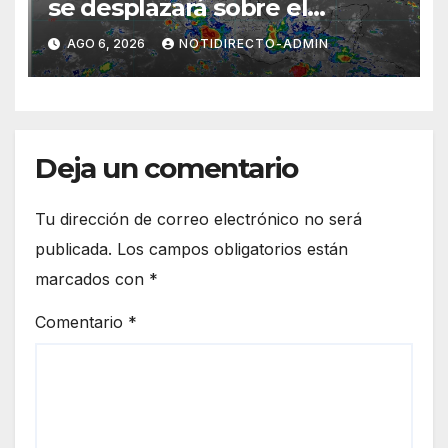
se desplazará sobre el
sureste mexicano
AGO 6, 2026
NOTIDIRECTO-ADMIN
Deja un comentario
Tu dirección de correo electrónico no será
publicada.
Los campos obligatorios están
marcados con
*
Comentario
*