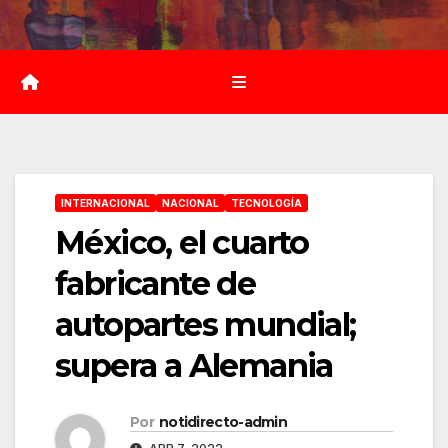
Saltar
al
contenido
INTERNACIONAL
NACIONAL
TECNOLOGÍA
México, el cuarto
fabricante de
autopartes mundial;
supera a Alemania
Por
notidirecto-admin