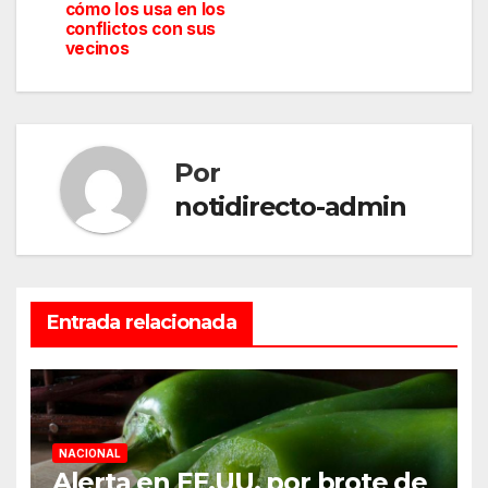
cómo los usa en los
entradas
conflictos con sus
vecinos
Por
notidirecto-admin
Entrada relacionada
NACIONAL
Alerta en EE.UU. por brote de