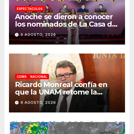
ESPECTACULOS
Anoche se dieron a conocer
los nominados de La Casa de
los Famosos México 2026 en
6 AGOSTO, 2026
la segunda semana
CDMX
NACIONAL
Ricardo Monreal confía en
que la UNAM retome la
normalidad e inicie el
6 AGOSTO, 2026
semestre mediante el
diálogo