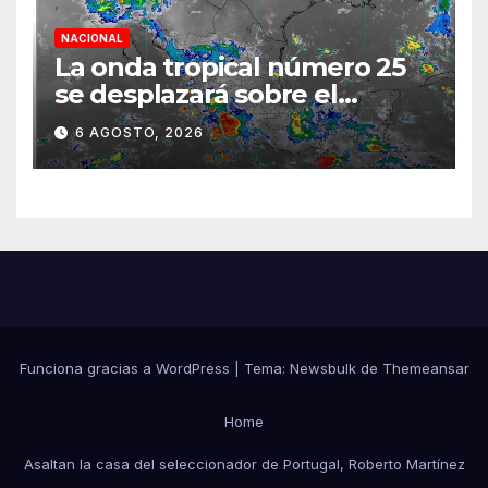
NACIONAL
La onda tropical número 25
se desplazará sobre el
sureste mexicano
6 AGOSTO, 2026
Funciona gracias a WordPress
|
Tema:
Newsbulk
de
Themeansar
Home
Asaltan la casa del seleccionador de Portugal, Roberto Martínez