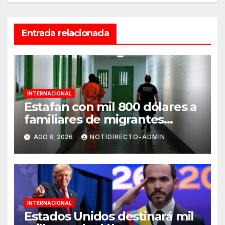
Entrada relacionada
INTERNACIONAL
Estafan con mil 800 dólares a
familiares de migrantes
detenidos en Estados Unidos;
AGO 8, 2026
NOTIDIRECTO-ADMIN
prometen liberarlos
INTERNACIONAL
Estados Unidos destinará mil