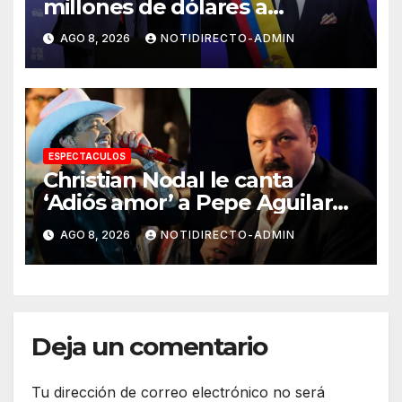
millones de dólares a
Colombia para reforzar
AGO 8, 2026
NOTIDIRECTO-ADMIN
seguridad
ESPECTACULOS
Christian Nodal le canta
‘Adiós amor’ a Pepe Aguilar
por su cumpleaños; redes
AGO 8, 2026
NOTIDIRECTO-ADMIN
reaccionan
Deja un comentario
Tu dirección de correo electrónico no será