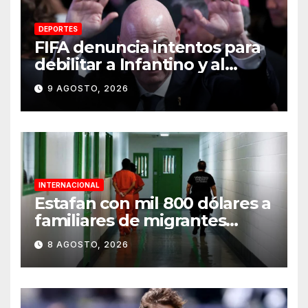
DEPORTES
FIFA denuncia intentos para
debilitar a Infantino y al
propio organismo
9 AGOSTO, 2026
INTERNACIONAL
Estafan con mil 800 dólares a
familiares de migrantes
detenidos en Estados Unidos;
8 AGOSTO, 2026
prometen liberarlos