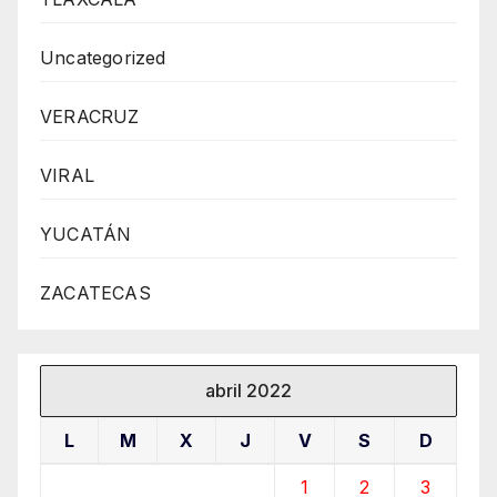
Uncategorized
VERACRUZ
VIRAL
YUCATÁN
ZACATECAS
abril 2022
L
M
X
J
V
S
D
1
2
3