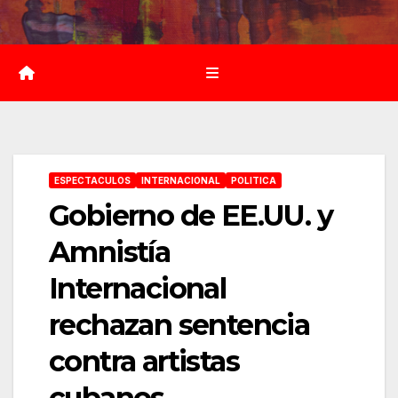
Saltar
al
contenido
ESPECTACULOS
INTERNACIONAL
POLITICA
Gobierno de EE.UU. y
Amnistía
Internacional
rechazan sentencia
contra artistas
cubanos