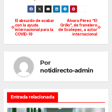
El absurdo de acabar
Álvaro Pérez “El
Navegación
con la ayuda
Grillo”, de franelero
internacional para la
de Ecatepec, a actor
de
COVID-19
internacional
entradas
Por
notidirecto-admin
Entrada relacionada