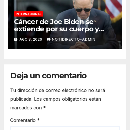
INTERNACIONAL
Cáncer de Joe Biden se
extiende por su cuerpo y
causa metástasis en sus
AGO 8, 2026
NOTIDIRECTO-ADMIN
huesos, revela su hijo
Deja un comentario
Tu dirección de correo electrónico no será
publicada.
Los campos obligatorios están
marcados con
*
Comentario
*