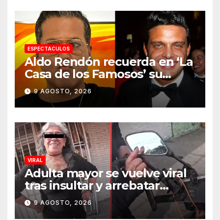
embarque
ESPECTACULOS
Aldo Rendón recuerda en ‘La
Casa de los Famosos’ su
encuentro con Luis Miguel
9 AGOSTO, 2026
VIRAL
Adulta mayor se vuelve viral
tras insultar y arrebatar
celular a repartidor
9 AGOSTO, 2026