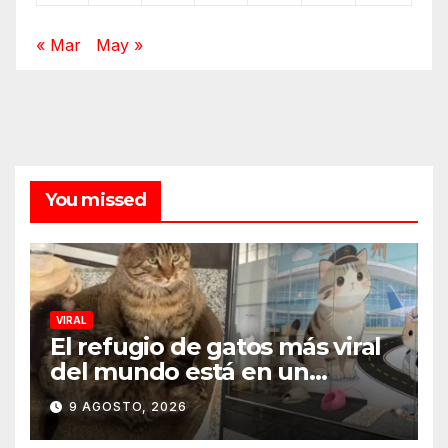
« Mar
May »
You missed
VIRAL
El refugio de gatos más viral
del mundo está en un
aeropuerto internacional y
9 AGOSTO, 2026
tiene a tres felinos
patrullando las puertas de