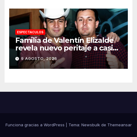
ESPECTACULOS
Familia de Valentín Elizalde
revela nuevo peritaje a casi
20 años de su homîcîdîo
9 AGOSTO, 2026
Funciona gracias a WordPress
|
Tema:
Newsbulk
de
Themeansar