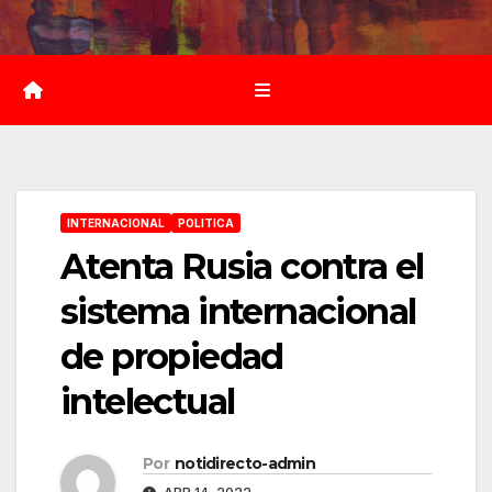
Saltar
al
contenido
INTERNACIONAL
POLITICA
Atenta Rusia contra el
sistema internacional
de propiedad
intelectual
Por
notidirecto-admin