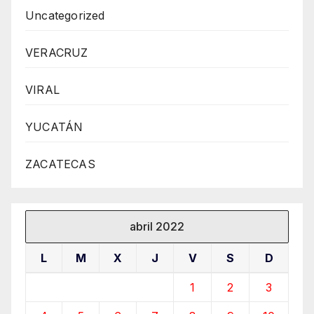
Uncategorized
VERACRUZ
VIRAL
YUCATÁN
ZACATECAS
abril 2022
L
M
X
J
V
S
D
1
2
3