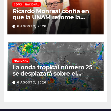
CDMX
NACIONAL
Ricardo Monreal confía en
que la UNAM retome la
normalidad e inicie el
6 AGOSTO, 2026
semestre mediante el
diálogo
NACIONAL
La onda tropical número 25
se desplazará sobre el
sureste mexicano
6 AGOSTO, 2026