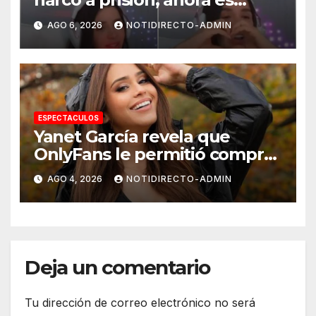
tiktoker
AGO 6, 2026
NOTIDIRECTO-ADMIN
ESPECTACULOS
Yanet García revela que
OnlyFans le permitió comprar
un departamento en
AGO 4, 2026
NOTIDIRECTO-ADMIN
Manhattan
Deja un comentario
Tu dirección de correo electrónico no será