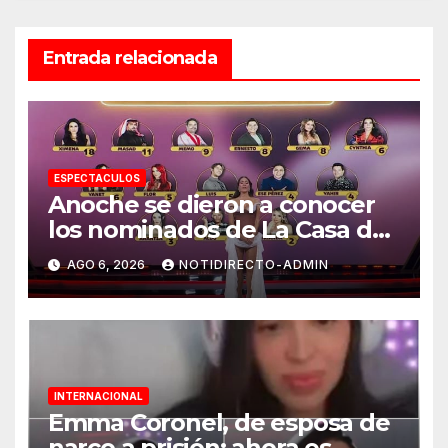
Entrada relacionada
ESPECTACULOS
Anoche se dieron a conocer
los nominados de La Casa de
los Famosos México 2026 en
AGO 6, 2026
NOTIDIRECTO-ADMIN
la segunda semana
INTERNACIONAL
Emma Coronel, de esposa de
narco a prisión; ahora es