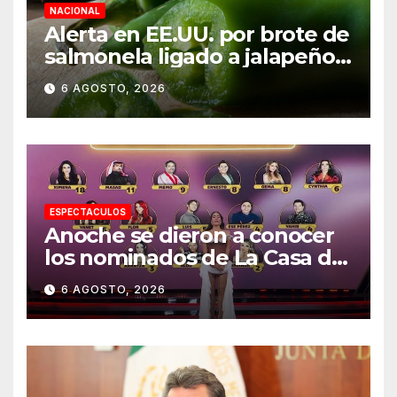
NACIONAL
Alerta en EE.UU. por brote de
salmonela ligado a jalapeños
mexicanos; reportan 345
6 AGOSTO, 2026
casos
ESPECTACULOS
Anoche se dieron a conocer
los nominados de La Casa de
los Famosos México 2026 en
6 AGOSTO, 2026
la segunda semana