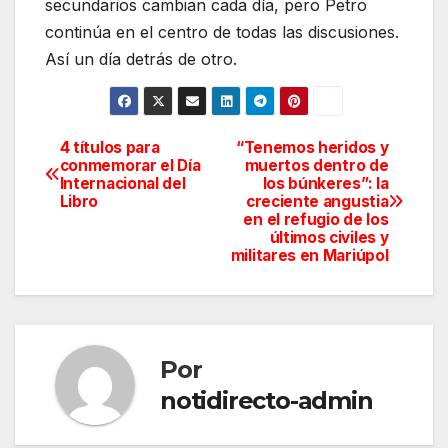
secundarios cambian cada día, pero Petro
continúa en el centro de todas las discusiones.
Así un día detrás de otro.
4 títulos para
“Tenemos heridos y
Navegación
conmemorar el Día
muertos dentro de
Internacional del
los búnkeres”: la
de
Libro
creciente angustia
en el refugio de los
entradas
últimos civiles y
militares en Mariúpol
Por
notidirecto-admin