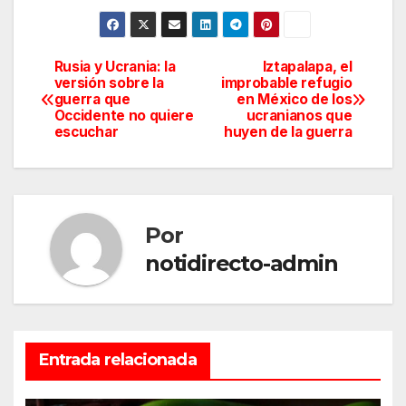
Rusia y Ucrania: la
Iztapalapa, el
Navegación
versión sobre la
improbable refugio
guerra que
en México de los
de
Occidente no quiere
ucranianos que
escuchar
huyen de la guerra
entradas
Por
notidirecto-admin
Entrada relacionada