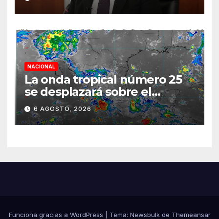
semestre mediante el
diálogo
NACIONAL
La onda tropical número 25
se desplazará sobre el
sureste mexicano
6 AGOSTO, 2026
Funciona gracias a WordPress
|
Tema:
Newsbulk
de
Themeansar