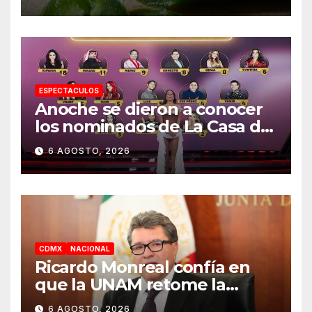
casos
ESPECTACULOS
Anoche se dieron a conocer
los nominados de La Casa de
los Famosos México 2026 en
6 AGOSTO, 2026
la segunda semana
CDMX
NACIONAL
Ricardo Monreal confía en
que la UNAM retome la
normalidad e inicie el
6 AGOSTO, 2026