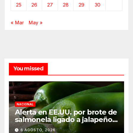
25
26
27
28
29
30
« Mar
May »
You missed
NACIONAL
Alerta en EE.UU. por brote de
salmonela ligado a jalapeños
mexicanos; reportan 345
6 AGOSTO, 2026