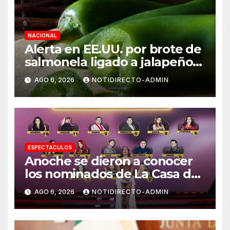
NACIONAL
Alerta en EE.UU. por brote de
salmonela ligado a jalapeños
mexicanos; reportan 345
AGO 6, 2026
NOTIDIRECTO-ADMIN
casos
ESPECTACULOS
Anoche se dieron a conocer
los nominados de La Casa de
los Famosos México 2026 en
AGO 6, 2026
NOTIDIRECTO-ADMIN
la segunda semana