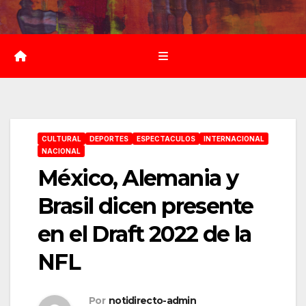
Saltar
al
contenido
CULTURAL
DEPORTES
ESPECTACULOS
INTERNACIONAL
NACIONAL
México, Alemania y
Brasil dicen presente
en el Draft 2022 de la
NFL
Por
notidirecto-admin