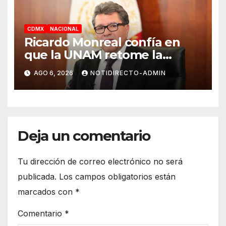
CDMX
NACIONAL
Ricardo Monreal confía en
que la UNAM retome la
normalidad e inicie el
AGO 6, 2026
NOTIDIRECTO-ADMIN
semestre mediante el diálogo
Deja un comentario
Tu dirección de correo electrónico no será
publicada.
Los campos obligatorios están
marcados con
*
Comentario
*