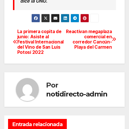
dice la ONU.
La primera copita de
Reactivan megaplaza
Navegación
junio: Asiste al
comercial en
Festival Internacional
corredor Cancún-
de
del Vino de San Luis
Playa del Carmen
Potosí 2022
entradas
Por
notidirecto-admin
Entrada relacionada