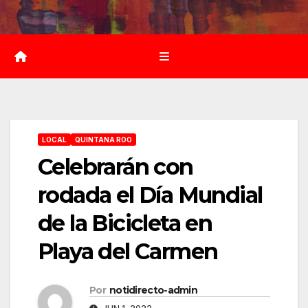
Saltar
al
contenido
LOCAL
QUINTANA ROO
Celebrarán con
rodada el Día Mundial
de la Bicicleta en
Playa del Carmen
Por
notidirecto-admin