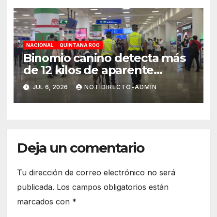
NACIONAL
QUINTANA ROO
Binomio canino detecta más
de 12 kilos de aparente
cocaína en el Aeropuerto de
JUL 6, 2026
NOTIDIRECTO-ADMIN
Cancún
Deja un comentario
Tu dirección de correo electrónico no será
publicada.
Los campos obligatorios están
marcados con
*