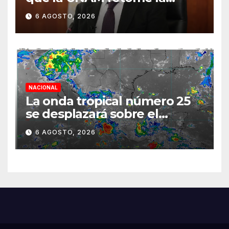
normalidad e inicie el
6 AGOSTO, 2026
semestre mediante el
diálogo
NACIONAL
La onda tropical número 25
se desplazará sobre el
sureste mexicano
6 AGOSTO, 2026