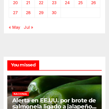
20
21
22
23
24
25
26
27
28
29
30
« May
Jul »
You missed
NACIONAL
Alerta en EE.UU. por brote de
salmonela ligado a jalapeños