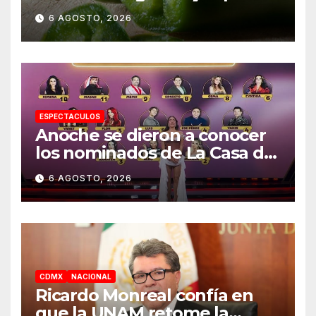
mexicanos; reportan 345
6 AGOSTO, 2026
casos
ESPECTACULOS
Anoche se dieron a conocer
los nominados de La Casa de
los Famosos México 2026 en
6 AGOSTO, 2026
la segunda semana
CDMX
NACIONAL
Ricardo Monreal confía en
que la UNAM retome la