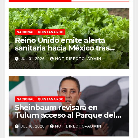
NACIONAL
QUINTANA ROO
Reino Unido emite alerta
sanitaria hacia México tras
aumento de cuadros de
JUL 31, 2026
NOTIDIRECTO-ADMIN
diarrea explosiva en turistas
NACIONAL
QUINTANA ROO
Sheinbaum revisará en
Tulum acceso al Parque del
Jaguar, sargazo y Tren Maya
JUL 16, 2026
NOTIDIRECTO-ADMIN
de carga