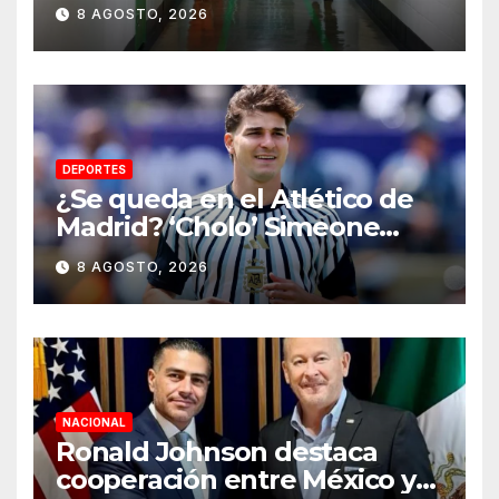
detenidos en Estados Unidos;
8 AGOSTO, 2026
prometen liberarlos
DEPORTES
¿Se queda en el Atlético de
Madrid? ‘Cholo’ Simeone
responde contundente sobre
8 AGOSTO, 2026
el futuro de Julián Álvarez
NACIONAL
Ronald Johnson destaca
cooperación entre México y