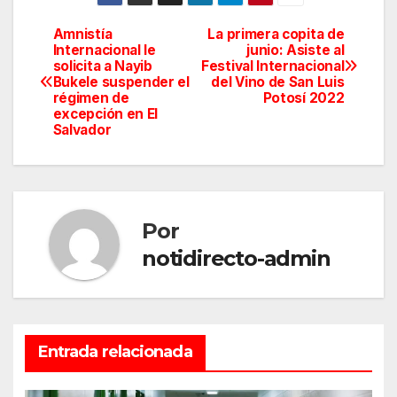
Amnistía
La primera copita de
Navegación
Internacional le
junio: Asiste al
solicita a Nayib
Festival Internacional
de
Bukele suspender el
del Vino de San Luis
régimen de
Potosí 2022
entradas
excepción en El
Salvador
Por
notidirecto-admin
Entrada relacionada