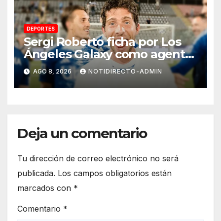
DEPORTES
Sergi Roberto ficha por Los
Ángeles Galaxy como agente
libre hasta 2028
AGO 8, 2026
NOTIDIRECTO-ADMIN
Deja un comentario
Tu dirección de correo electrónico no será
publicada.
Los campos obligatorios están
marcados con
*
Comentario
*