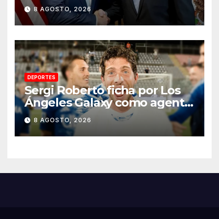
EU para la seguridad en
8 AGOSTO, 2026
región aguacatera de
Michoacán
DEPORTES
Sergi Roberto ficha por Los
Ángeles Galaxy como agente
libre hasta 2028
8 AGOSTO, 2026