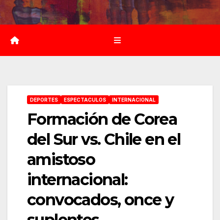
Saltar
al
contenido
DEPORTES
ESPECTACULOS
INTERNACIONAL
Formación de Corea
del Sur vs. Chile en el
amistoso
internacional:
convocados, once y
suplentes