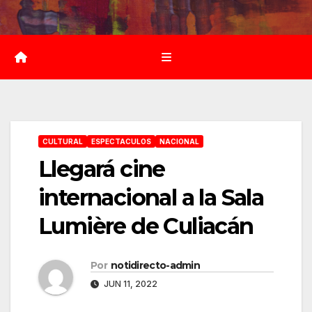
Saltar
al
contenido
CULTURAL
ESPECTACULOS
NACIONAL
Llegará cine
internacional a la Sala
Lumière de Culiacán
Por
notidirecto-admin
JUN 11, 2022