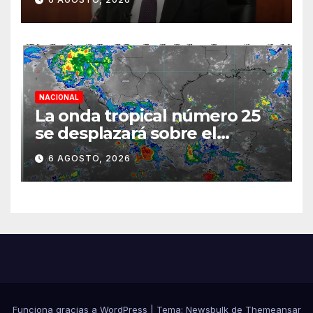
semestre mediante el
diálogo
NACIONAL
La onda tropical número 25
se desplazará sobre el
sureste mexicano
6 AGOSTO, 2026
Funciona gracias a WordPress
|
Tema:
Newsbulk
de
Themeansar