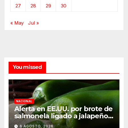
27
28
29
30
« May
Jul »
You missed
NACIONAL
Alerta en EE.UU. por brote de
salmonela ligado a jalapeños
mexicanos; reportan 345
6 AGOSTO, 2026