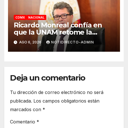
CDMX
NACIONAL
Ricardo Monreal confía en
que la UNAM retome la
normalidad e inicie el
AGO 6, 2026
NOTIDIRECTO-ADMIN
semestre mediante el diálogo
Deja un comentario
Tu dirección de correo electrónico no será
publicada.
Los campos obligatorios están
marcados con
*
Comentario
*