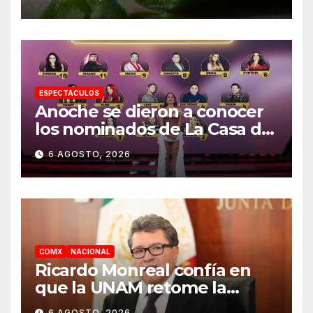
casos
ESPECTACULOS
Anoche se dieron a conocer
los nominados de La Casa de
los Famosos México 2026 en
6 AGOSTO, 2026
la segunda semana
CDMX
NACIONAL
Ricardo Monreal confía en
que la UNAM retome la
normalidad e inicie el
6 AGOSTO, 2026