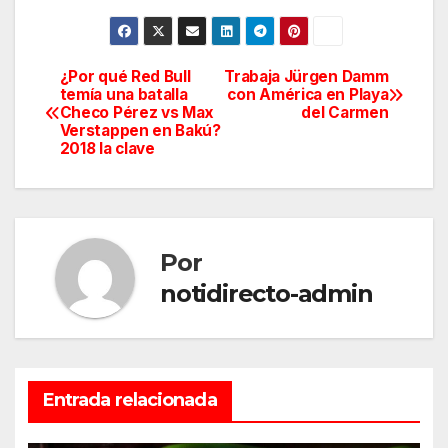
¿Por qué Red Bull
Trabaja Jürgen Damm
Navegación
temía una batalla
con América en Playa
Checo Pérez vs Max
del Carmen
de
Verstappen en Bakú?
2018 la clave
entradas
Por
notidirecto-admin
Entrada relacionada