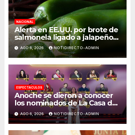
NACIONAL
Alerta en EE.UU. por brote de
salmonela ligado a jalapeños
mexicanos; reportan 345
AGO 6, 2026
NOTIDIRECTO-ADMIN
casos
ESPECTACULOS
Anoche se dieron a conocer
los nominados de La Casa de
los Famosos México 2026 en
AGO 6, 2026
NOTIDIRECTO-ADMIN
la segunda semana