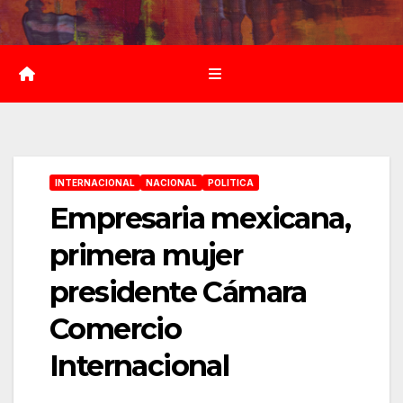
Saltar
al
contenido
INTERNACIONAL
NACIONAL
POLITICA
Empresaria mexicana,
primera mujer
presidente Cámara
Comercio
Internacional