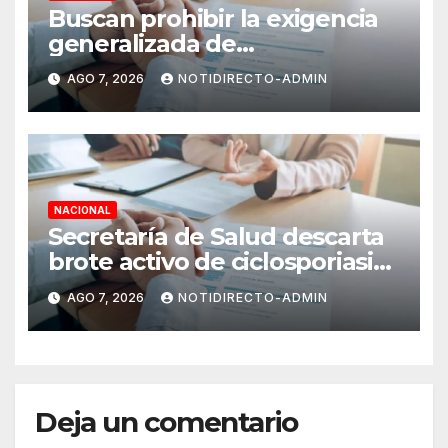
Buscan prohibir la exigencia
generalizada de
antecedentes penales para
AGO 7, 2026
NOTIDIRECTO-ADMIN
obtener empleo en México
NACIONAL
Secretaría de Salud descarta
brote activo de ciclosporiasis
en México y pide tranquilidad
AGO 7, 2026
NOTIDIRECTO-ADMIN
a la población
Deja un comentario