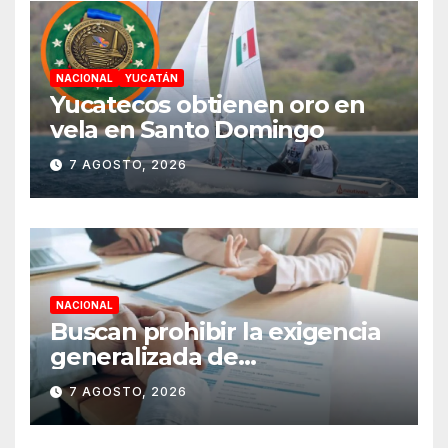
NACIONAL
YUCATÁN
Yucatecos obtienen oro en
vela en Santo Domingo
7 AGOSTO, 2026
NACIONAL
Buscan prohibir la exigencia
generalizada de
antecedentes penales para
7 AGOSTO, 2026
obtener empleo en México