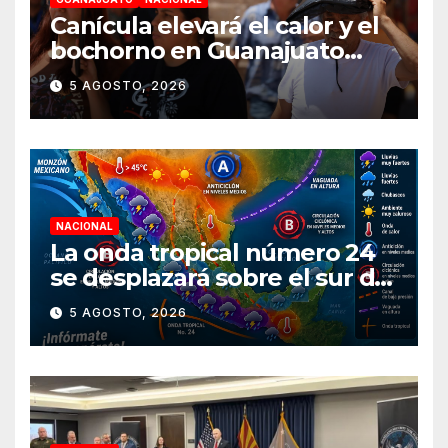
Canícula elevará el calor y el
bochorno en Guanajuato
durante agosto
5 AGOSTO, 2026
NACIONAL
La onda tropical número 24
se desplazará sobre el sur del
territorio nacional
5 AGOSTO, 2026