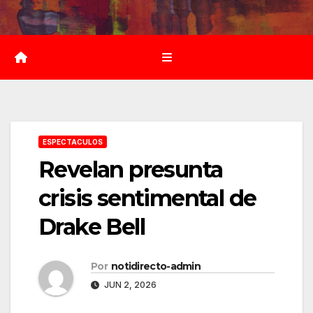
Saltar
al
contenido
ESPECTACULOS
Revelan presunta
crisis sentimental de
Drake Bell
Por
notidirecto-admin
JUN 2, 2026