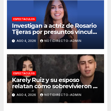
ESPECTACULOS
Investigan a actriz de Rosario
Tijeras por presuntos vínculos
con red de huachicol fiscal
AGO 4, 2026
NOTIDIRECTO-ADMIN
ESPECTACULOS
Karely Ruiz y su esposo
relatan cómo sobrevivieron al
violento asalto en su casa de
AGO 4, 2026
NOTIDIRECTO-ADMIN
Nuevo León