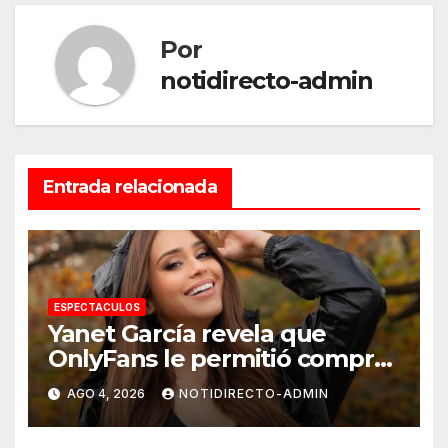
Por
notidirecto-admin
Entrada relacionada
ESPECTACULOS
Yanet García revela que
OnlyFans le permitió comprar
un departamento en
AGO 4, 2026
NOTIDIRECTO-ADMIN
Manhattan