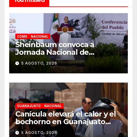
CDMX
NACIONAL
Sheinbaum convoca a
Jornada Nacional de
Reforestación el 9 de agosto
5 AGOSTO, 2026
GUANAJUATO
NACIONAL
Canícula elevará el calor y el
bochorno en Guanajuato
durante agosto
5 AGOSTO, 2026