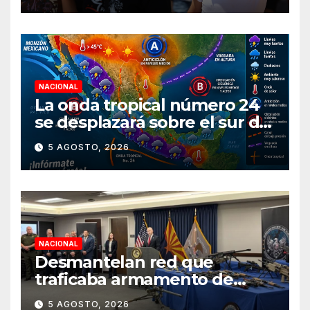
NACIONAL
La onda tropical número 24
se desplazará sobre el sur del
territorio nacional
5 AGOSTO, 2026
NACIONAL
Desmantelan red que
traficaba armamento de
Arizona a México
5 AGOSTO, 2026