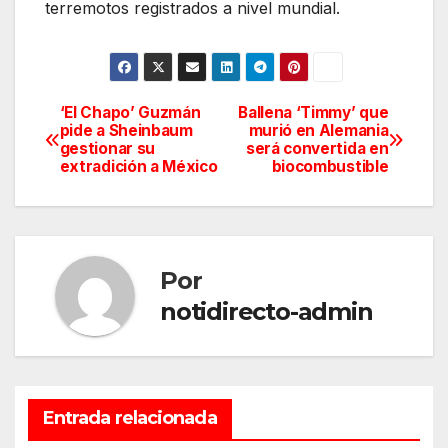
terremotos registrados a nivel mundial.
‘El Chapo’ Guzmán
Ballena ‘Timmy’ que
Navegación
pide a Sheinbaum
murió en Alemania
gestionar su
será convertida en
de
extradición a México
biocombustible
entradas
Por
notidirecto-admin
Entrada relacionada