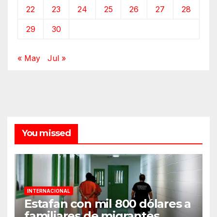
22
23
24
25
26
27
28
29
30
« May
Jul »
You missed
INTERNACIONAL
Estafan con mil 800 dólares a
familiares de migrantes