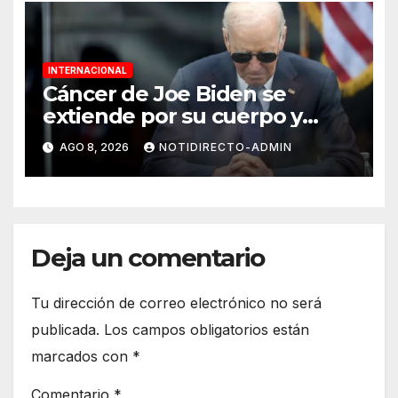
INTERNACIONAL
Cáncer de Joe Biden se
extiende por su cuerpo y
causa metástasis en sus
AGO 8, 2026
NOTIDIRECTO-ADMIN
huesos, revela su hijo
Deja un comentario
Tu dirección de correo electrónico no será
publicada.
Los campos obligatorios están
marcados con
*
Comentario
*