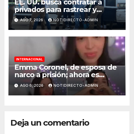
EE. UU. busca contratar a
privados para rastrear y
cobrar multas a migrantes
AGO 7, 2026
NOTIDIRECTO-ADMIN
deportados en México y
Centroamérica
INTERNACIONAL
Emma Coronel, de esposa de
narco a prisión; ahora es
tiktoker
AGO 6, 2026
NOTIDIRECTO-ADMIN
Deja un comentario