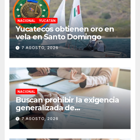
NACIONAL
YUCATÁN
Yucatecos obtienen oro en
vela en Santo Domingo
7 AGOSTO, 2026
NACIONAL
Buscan prohibir la exigencia
generalizada de
antecedentes penales para
7 AGOSTO, 2026
obtener empleo en México