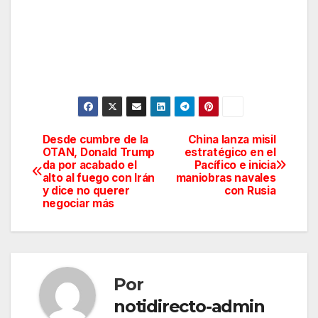
Desde cumbre de la
China lanza misil
Navegación
OTAN, Donald Trump
estratégico en el
da por acabado el
Pacífico e inicia
de
alto al fuego con Irán
maniobras navales
y dice no querer
con Rusia
entradas
negociar más
Por
notidirecto-admin