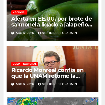
NACIONAL
Alerta en EE.UU. por brote de
salmonela ligado a jalapeños
mexicanos; reportan 345
AGO 6, 2026
NOTIDIRECTO-ADMIN
casos
CDMX
NACIONAL
Ricardo Monreal confía en
que la UNAM retome la
normalidad e inicie el
AGO 6, 2026
NOTIDIRECTO-ADMIN
semestre mediante el diálogo