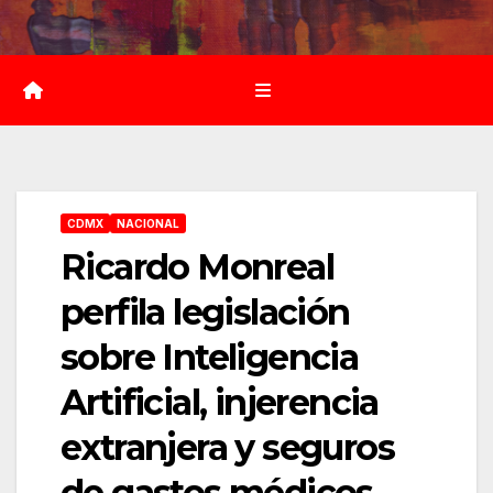
Saltar
al
contenido
CDMX
NACIONAL
Ricardo Monreal
perfila legislación
sobre Inteligencia
Artificial, injerencia
extranjera y seguros
de gastos médicos