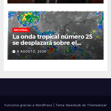
diálogo
NACIONAL
La onda tropical número 25
se desplazará sobre el
sureste mexicano
6 AGOSTO, 2026
Funciona gracias a WordPress
|
Tema:
Newsbulk
de
Themeansar