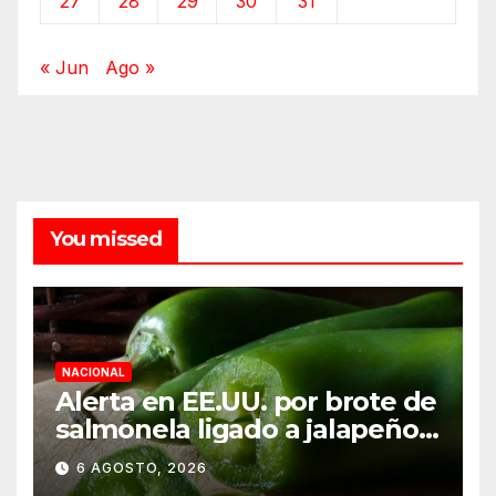
27
28
29
30
31
« Jun
Ago »
You missed
NACIONAL
Alerta en EE.UU. por brote de
salmonela ligado a jalapeños
mexicanos; reportan 345
6 AGOSTO, 2026
casos