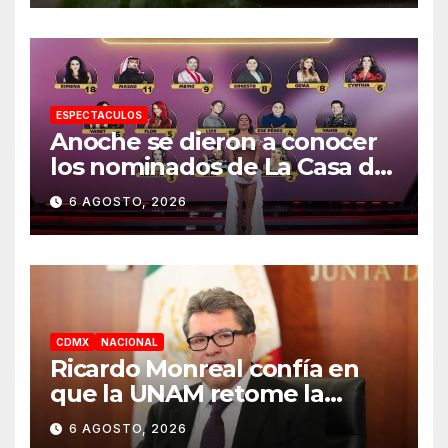
ESPECTACULOS
Anoche se dieron a conocer
los nominados de La Casa de
los Famosos México 2026 en
6 AGOSTO, 2026
la segunda semana
CDMX
NACIONAL
Ricardo Monreal confía en
que la UNAM retome la
normalidad e inicie el
6 AGOSTO, 2026
semestre mediante el