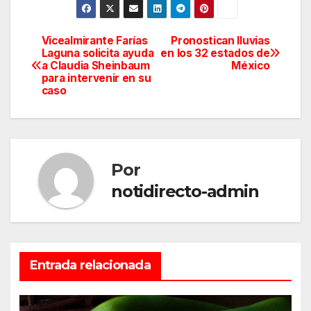
Vicealmirante Farías
Pronostican lluvias
Navegación
Laguna solicita ayuda
en los 32 estados de
a Claudia Sheinbaum
México
de
para intervenir en su
caso
entradas
Por
notidirecto-admin
Entrada relacionada