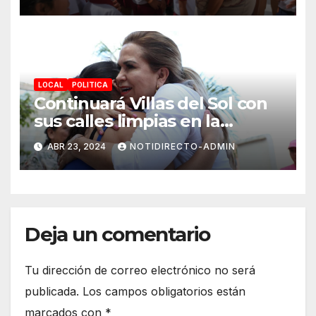
Gómez” en Benito Juárez
para bienestar de alumnas y
alumnos
LOCAL
POLITICA
Continuará Villas del Sol con
sus calles limpias en la
renovación: Lili Campos
ABR 23, 2024
NOTIDIRECTO-ADMIN
Deja un comentario
Tu dirección de correo electrónico no será
publicada.
Los campos obligatorios están
marcados con
*