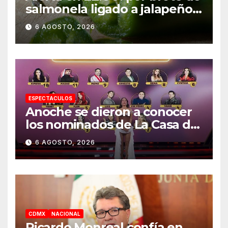
salmonela ligado a jalapeños
mexicanos; reportan 345
6 AGOSTO, 2026
casos
ESPECTACULOS
Anoche se dieron a conocer
los nominados de La Casa de
los Famosos México 2026 en
6 AGOSTO, 2026
la segunda semana
CDMX
NACIONAL
Ricardo Monreal confía en