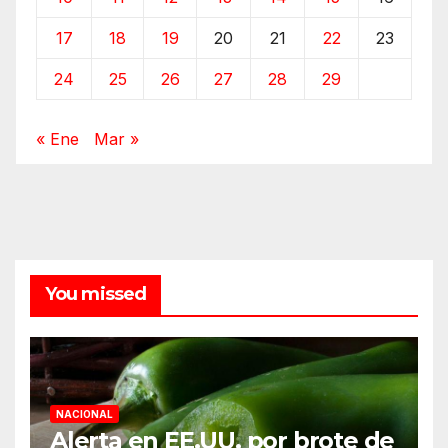
17
18
19
20
21
22
23
24
25
26
27
28
29
« Ene
Mar »
You missed
NACIONAL
Alerta en EE.UU. por brote de