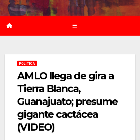
Saltar
al
contenido
POLITICA
AMLO llega de gira a
Tierra Blanca,
Guanajuato; presume
gigante cactácea
(VIDEO)