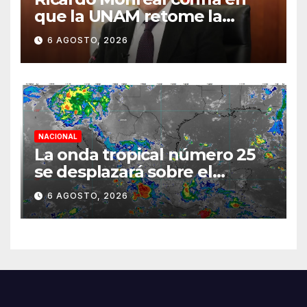
que la UNAM retome la
normalidad e inicie el
6 AGOSTO, 2026
semestre mediante el
diálogo
NACIONAL
La onda tropical número 25
se desplazará sobre el
sureste mexicano
6 AGOSTO, 2026