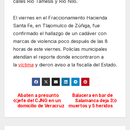
calles Río Támesis y Río Nilo.
El viernes en el Fraccionamiento Hacienda
Santa Fe, en Tlajomulco de Zúñiga, fue
confirmado el hallazgo de un cadáver con
marcas de violencia poco después de las 8
horas de este viernes. Policías municipales
atendían el reporte donde encontraron a
la
víctima
y dieron aviso a la fiscalía del Estado.
Abaten a presunto
Balacera en bar de
Navegación
jefe del CJNG en un
Salamanca deja 3
domicilio de Veracruz
muertos y 5 heridos
de
entradas