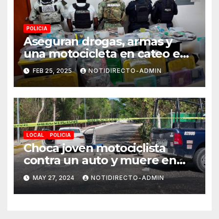
POLICIA
Aseguran drogas, armas y
una motocicleta en cateo en
Solidaridad
FEB 25, 2025
NOTIDIRECTO-ADMIN
LOCAL
POLICIA
Choca joven motociclista
contra un auto y muere en
Playa del Carmen; hay una
MAY 27, 2024
NOTIDIRECTO-ADMIN
niña lesionada