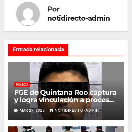
Por
notidirecto-admin
Entrada relacionada
POLICIA
FGE de Quintana Roo captura
y logra vinculación a proceso
para un masculino por
MAR 27, 2025
NOTIDIRECTO-ADMIN
prostitución ajena en Playa
del Carmen