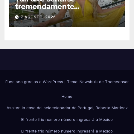
tremendamente
emocionada sobre su estatua
7 AGOSTO, 2026
que le harán en Veracruz
Funciona gracias a WordPress
|
Tema:
Newsbulk
de
Themeansar
Home
Asaltan la casa del seleccionador de Portugal, Roberto Martínez
El frente frío número número ingresará a México
El frente frío número número ingresará a México