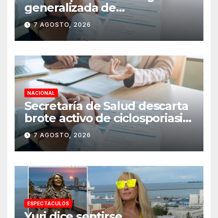
generalizada de
antecedentes penales para
7 AGOSTO, 2026
obtener empleo en México
NACIONAL
Secretaría de Salud descarta
brote activo de ciclosporiasis
en México y pide tranquilidad
7 AGOSTO, 2026
a la población
ESPECTACULOS
Yuri dice sentirse