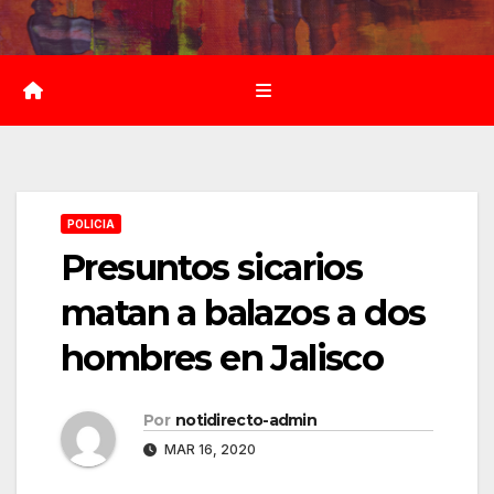
Saltar
al
contenido
POLICIA
Presuntos sicarios
matan a balazos a dos
hombres en Jalisco
Por
notidirecto-admin
MAR 16, 2020