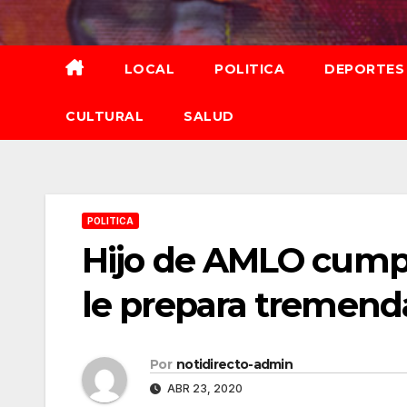
Saltar
al
contenido
LOCAL
POLITICA
DEPORTES
CULTURAL
SALUD
POLITICA
Hijo de AMLO cumpl
le prepara tremend
Por
notidirecto-admin
ABR 23, 2020