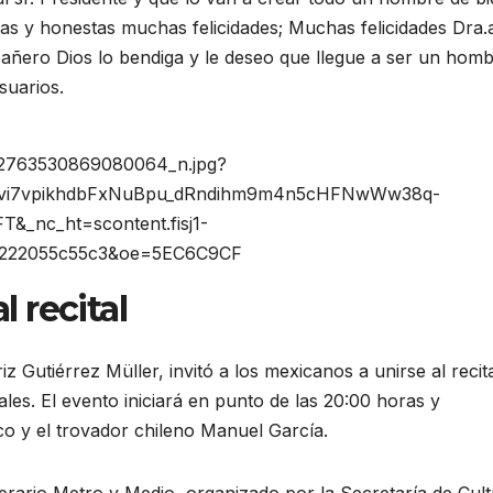
s y honestas muchas felicidades; Muchas felicidades Dra.
eañero Dios lo bendiga y le deseo que llegue a ser un hom
suarios.
2763530869080064_n.jpg?
l9vi7vpikhdbFxNuBpu_dRndihm9m4n5cHFNwWw38q-
_nc_ht=scontent.fisj1-
8222055c55c3&oe=5EC6C9CF
l recital
iz Gutiérrez Müller, invitó a los mexicanos a unirse al recit
ales. El evento iniciará en punto de las 20:00 horas y
nco y el trovador chileno Manuel García.
terario Metro y Medio, organizado por la Secretaría de Cult