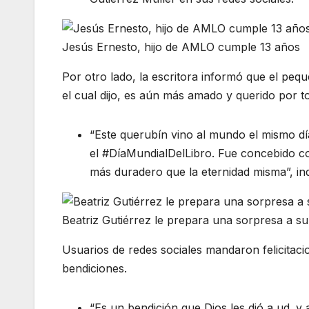
Jesús Ernesto, hijo de AMLO cumple 13 años
Por otro lado, la escritora informó que el pe
el cual dijo, es aún más amado y querido por to
“Este querubín vino al mundo el mismo d
el #DíaMundialDelLibro. Fue concebido c
más duradero que la eternidad misma”, ind
Beatriz Gutiérrez le prepara una sorpresa a su 
Usuarios de redes sociales mandaron felicitaci
bendiciones.
“Es un bendición que Dios les dió a ud. y