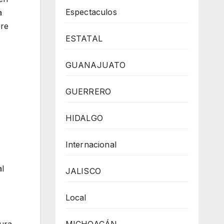
Espectaculos
a
bre
ESTATAL
GUANAJUATO
GUERRERO
HIDALGO
Internacional
al
JALISCO
Local
ura,