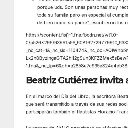
porque uds. Son unas personas muy recta
toda su familia pero en especial al cumpl
de bien como su padre”, escribieron los u
https://scontent.fisj1-1.fna.fbcdn.net/v/t1.0-
0/p526x296/93991556_608162729779910_633
_nc_cat=1&_nc_sid=110474&_nc_oc=AQlWhb
Lx2n8ByzingaGTA2hII2gSun3KFZZMex5sBewFT&
1.fna&_nc_tp=6&oh=a2858e7c935a824e4eb3
Beatriz Gutiérrez invita a
En el marco del Día del Libro, la escritora Beatr
que será transmitido a través de sus redes soci
participarán también el flautistas Horacio Fra
La esposa de AMLO participará en el festival li