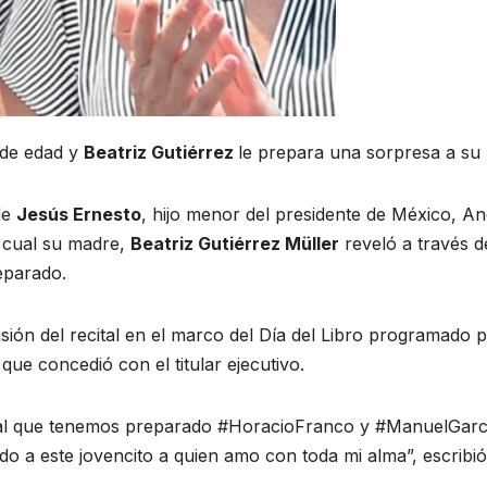
de edad y
Beatriz Gutiérrez
le prepara una sorpresa a su h
de
Jesús Ernesto
, hijo menor del presidente de México, A
l cual su madre,
Beatriz Gutiérrez Müller
reveló a través d
reparado.
sión del recital en el marco del Día del Libro programado 
que concedió con el titular ejecutivo.
ital que tenemos preparado #HoracioFranco y #ManuelGarc
do a este jovencito a quien amo con toda mi alma”, escribió