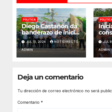
POLITICA
POLITIC
Diego Castañón da
Inic
banderazo de inicio
cons
a Operativo Verano
domo
JUL 15, 2024
NOTIDIRECTO-
JUL 8
Seguro 2024
“Erm
Góme
ADMIN
ADMIN
Juár
bien
alum
Deja un comentario
Tu dirección de correo electrónico no será publi
Comentario
*