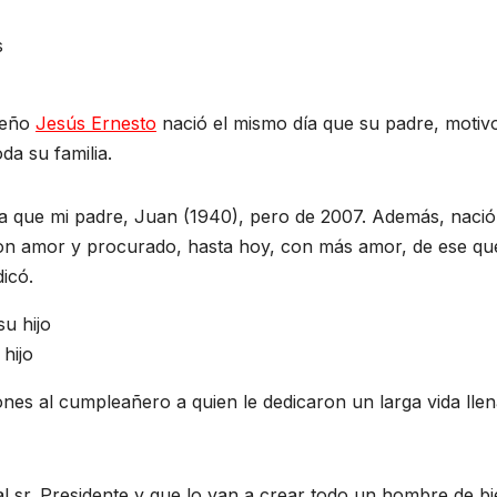
queño
Jesús Ernesto
nació el mismo día que su padre, motiv
da su familia.
ía que mi padre, Juan (1940), pero de 2007. Además, nació
on amor y procurado, hasta hoy, con más amor, de ese qu
icó.
hijo
ones al cumpleañero a quien le dedicaron un larga vida lle
 al sr. Presidente y que lo van a crear todo un hombre de b